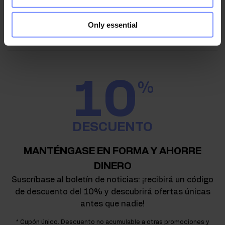
Only essential
10
%
DESCUENTO
MANTÉNGASE EN FORMA Y AHORRE
DINERO
Suscríbase al boletín de noticias: ¡recibirá un código
de descuento del 10% y descubrirá ofertas únicas
antes que nadie!
* Cupón único. Descuento no acumulable a otras promociones y