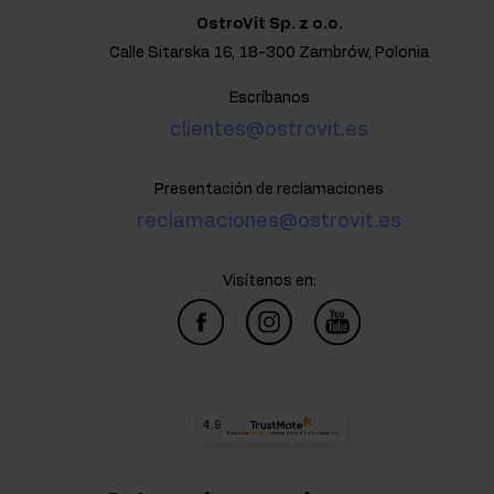
OstroVit Sp. z o.o.
Calle Sitarska 16, 18-300 Zambrów, Polonia
Escríbanos
clientes@ostrovit.es
Presentación de reclamaciones
reclamaciones@ostrovit.es
Visítenos en:
4.9
Basada en
68 463
reseñas
de todos los tiempos