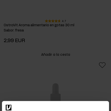
4.7
OstroVit Aroma alimentario en gotas 30 ml
Sabor
:
fresa
2,99 EUR
Añadir a la cesta