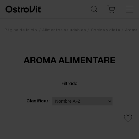
Página de inicio
Alimentos saludables
Cocina y dieta
Aroma 
AROMA ALIMENTARE
Filtrado
Clasificar: