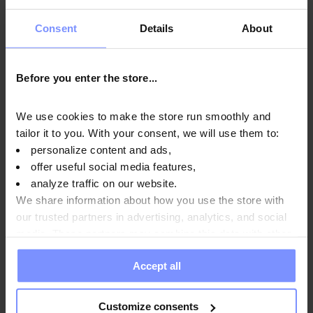
Producto no disponible.
Consent
Details
About
Before you enter the store...
We use cookies to make the store run smoothly and
tailor it to you. With your consent, we will use them to:
personalize content and ads,
offer useful social media features,
4.7
analyze traffic on our website.
OstroVit Aroma alimentario en gotas 30 ml
We share information about how you use the store with
Sabor
:
chocolate
our trusted partners in advertising, analytics, and social
2,99 EUR
media. These partners may combine this data with other
information you have provided to them or that they have
Accept all
collected when you use their services. Do you agree?
Añadir a la cesta
Customize consents
Ha visto todos los productos