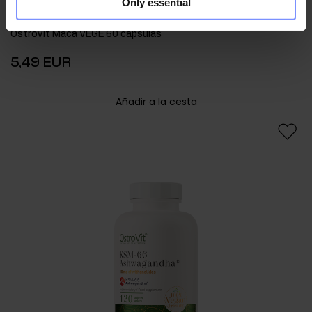
Only essential
4.8
OstroVit Maca VEGE 60 cápsulas
5,49 EUR
Añadir a la cesta