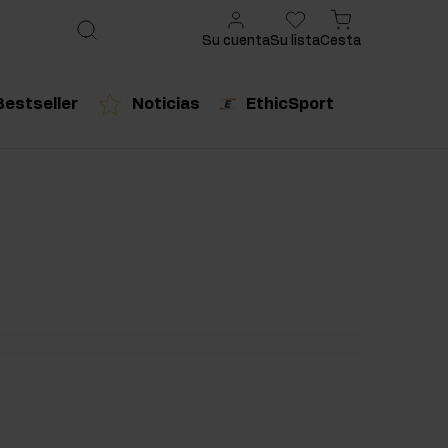
Su cuenta
Su lista
Cesta
Bestseller
Noticias
EthicSport
ado
cto recomendado
Producto recomendado
urales