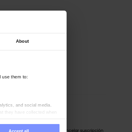
About
l use them to:
alytics, and social media.
at they have collected when
Inscríbete
Cancelar suscripción
Accept all