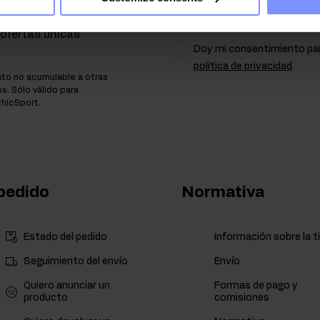
tín de noticias:
o de descuento del
ofertas únicas
Doy mi consentimiento par
política de privacidad
.
to no acumulable a otras
. Sólo válido para
thicSport.
pedido
Normativa
Estado del pedido
Información sobre la t
Seguimiento del envío
Envío
Quiero anunciar un
Formas de pago y
producto
comisiones