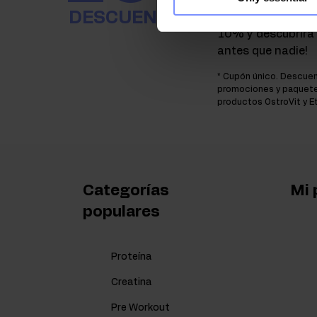
Suscríbase al bole
DESCUENTO
¡recibirá un códig
10% y descubrirá 
antes que nadie!
* Cupón único. Descuen
promociones y paquetes
productos OstroVit y E
Categorías
Mi 
populares
Proteína
Creatina
Pre Workout