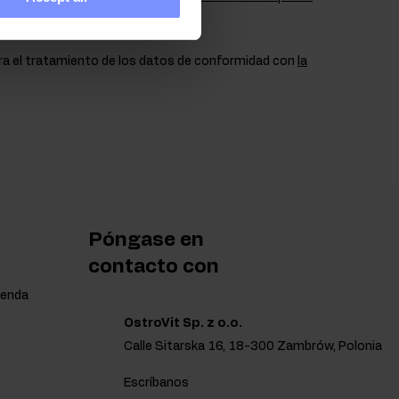
a el tratamiento de los datos de conformidad con
la
Póngase en
contacto con
ienda
OstroVit Sp. z o.o.
Calle Sitarska 16, 18-300 Zambrów, Polonia
Escríbanos