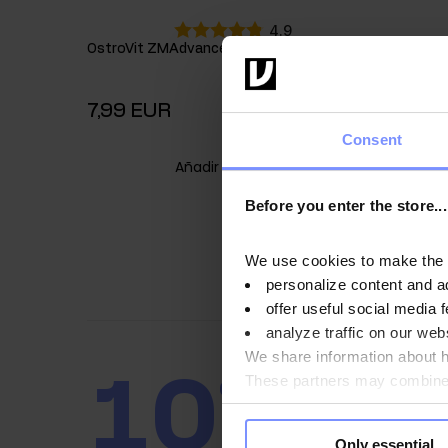
4.9
OstroVit ZMAdvanced 90 cápsulas
OstroVit 
7,99 EUR
8,49 E
Consent
Añadir a la cesta
Before you enter the store...
We use cookies to make the st
personalize content and a
offer useful social media f
analyze traffic on our webs
We share information about ho
10
These partners may combine t
%
MANTÉNGASE 
you use their services. Do y
AHORRE DINE
Only essential