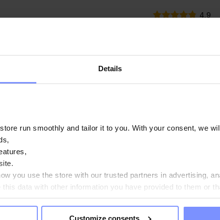
4.9
Hoja de Melisa 120 cápsulas
OstroVit Ashwagandha VEGE 200
comprimidos
UR
5,49 EUR
Details
Añadir a la cesta
Añadir a la cesta
Ha visto todos los productos
ore run smoothly and tailor it to you. With your consent, we wil
ds,
eatures,
ite.
w you use the store with our trusted partners in advertising, an
his data with other information you have provided to them or th
EN FORMA Y
ou agree?
RO
Customize consents
Introduzca su dirección de correo electrónico