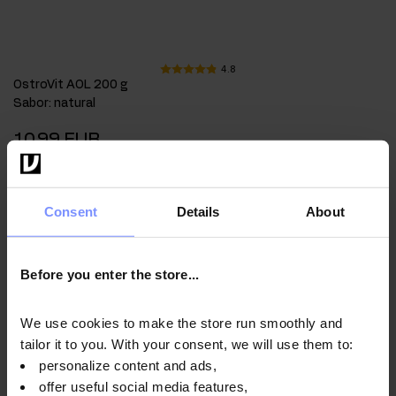
4.8
OstroVit AOL 200 g
Sabor
:
natural
10,99 EUR
Añadir a la cesta
Consent
Details
About
Before you enter the store...
We use cookies to make the store run smoothly and
tailor it to you. With your consent, we will use them to:
personalize content and ads,
offer useful social media features,