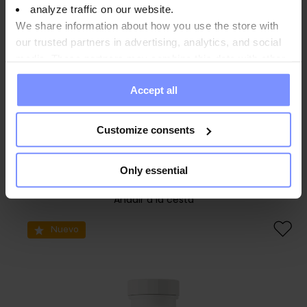
analyze traffic on our website.
We share information about how you use the store with
our trusted partners in advertising, analytics, and social
media. These partners may combine this data with other
information you have provided to them or that they have
Accept all
collected when you use their services. Do you agree?
Customize consents
OstroVit D-manosa 120 cápsulas
5,49 EUR
Only essential
Añadir a la cesta
Nuevo