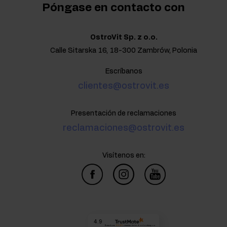
Póngase en contacto con
OstroVit Sp. z o.o.
Calle Sitarska 16, 18-300 Zambrów, Polonia
Escríbanos
clientes@ostrovit.es
Presentación de reclamaciones
reclamaciones@ostrovit.es
Visítenos en:
4.9
Basada en
68 472
reseñas
de todos los tiempos