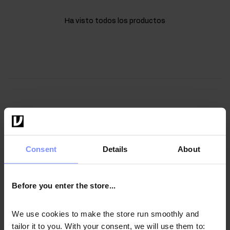
Ha visto todos los productos
10
%
Consent
Details
About
DESCUENTO
MANTÉNGASE EN FORMA Y AHORRE
Before you enter the store...
DINERO
Suscríbase al boletín de noticias: ¡recibirá un código
We use cookies to make the store run smoothly and
de descuento del 10% y descubrirá ofertas únicas
tailor it to you. With your consent, we will use them to: