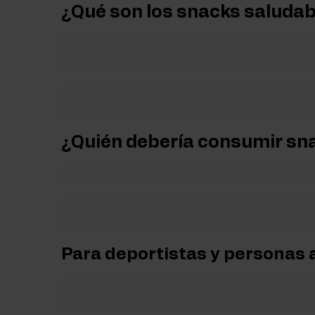
¿Qué son los snacks saludabl
Suplementos para dormir
Supl
Según las guías nutricionales, se recomienda realizar d
Salud
Hidr
saciar el hambre entre las comidas principales.
Suplementos para veganos
Los mejores
snacks saludables
son aquellos mínima
galletas integrales, todos elaborados con ingredientes
¿Quién debería consumir sn
Para mantener un buen estado de salud, es útil desarrol
Los
snacks saludables de supermercado
son una 
indeseados. Son ideales para quienes siguen una dieta eq
Para deportistas y personas 
Los
snacks proteicos
como barritas o mezclas para 
favorecen el mantenimiento de la masa muscular.