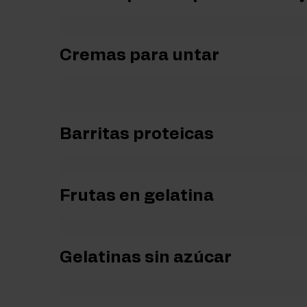
Las barritas proteicas, cremas para untar sin azúcar y 
Cremas para untar
Las cremas de avellanas tradicionales suelen estar car
y endulzadas con maltitol.
Barritas proteicas
Las
barritas proteicas
son uno de los
snacks dulce
Frutas en gelatina
Una propuesta ligera y original que puede complementar
Gelatinas sin azúcar
Perfectas para postres ligeros o como topping para d