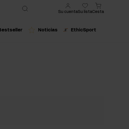
Su cuenta
Su lista
Cesta
Bestseller
Noticias
EthicSport
ado
cto recomendado
Producto recomendado
urales
productos que consumimos. Los
snacks saludables
,
os ultraprocesados y calóricos como patatas fritas,
ienda, una pausa a media mañana o cuando aparece el