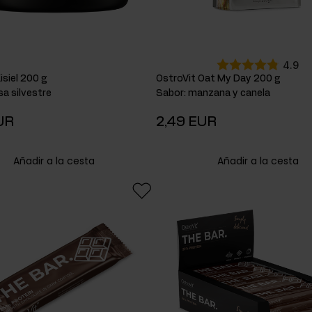
plátano
1
leche con
nueces
1
4.9
isiel 200 g
OstroVit Oat My Day 200 g
manzana
sa silvestre
Sabor
:
manzana y canela
con nata
1
UR
2,49 EUR
manzana y
canela
1
Añadir a la cesta
Añadir a la cesta
manzana y
pomelo
1
melocotón
y
albaricoque
1
natural
1
pera y
chocolate
1