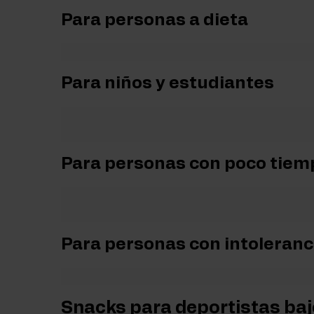
Para personas a dieta
Quienes siguen una dieta pueden optar por
snacks du
Para niños y estudiantes
La alimentación infantil suele incluir snacks azucarado
barritas proteicas pueden formar parte de una merienda 
Para personas con poco tiem
Los
snacks bajos en calorías
también son ideales pa
nutritivas para evitar caer en tentaciones poco saluda
Para personas con intoleranc
Existen
snacks saludables
sin lactosa, miel, gelatin
Snacks para deportistas baj