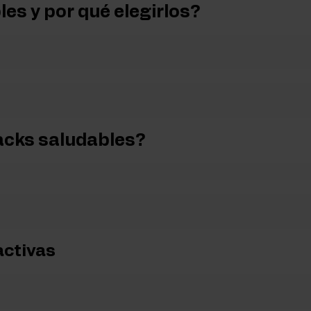
es y por qué elegirlos?
ementos para la masa muscular
e cuatro a cinco comidas al día, priorizando frutas y verduras fresca
atos de carbono
mente procesados y ricos en nutrientes. Entre ellos encontramos fr
 simples y sin aditivos innecesarios como azúcares refinados, sal o
acks saludables?
lar hábitos alimentarios correctos desde la infancia.
excelente alternativa a los productos ricos en calorías vacías, ya q
uilibrada o quieren controlar su peso sin renunciar al sabor.
activas
pancakes o gofres son muy valorados por los deportistas debido a su