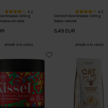
chocolate
4
arroz
4
chocolate
4.2
4.2
pasta de
blanco
1
ice Krispies 1000 g
OstroVit Rice Krispies 1000 g
almendra
5
nzana con nata
Sabor
:
natural
coco con
proteína de
coco
UR
5,49 EUR
leche
6
rallado
1
proteína
Añadir a la cesta
Añadir a la cesta
frambuesa
WPC
1
con miel
1
vitamina
fresa
3
C
3
fresa
silvestre
1
galletas de
mantequilla
y caramelo
salado
1
kiwi y