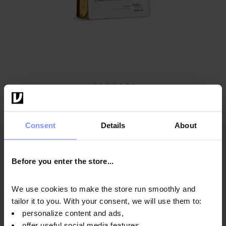
5.0
OstroVit Mass Bulk 700 g
Sabor
:
vainilla
Consent
Details
About
16,49 EUR
Añadir a la cesta
Before you enter the store...
We use cookies to make the store run smoothly and
tailor it to you. With your consent, we will use them to:
personalize content and ads,
offer useful social media features,