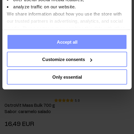
analyze traffic on our website.
We share information about how you use the store with
our trusted partners in advertising, analytics, and social
media. These partners may combine this data with other
information you have provided to them or that they have
Accept all
collected when you use their services. Do you agree?
Customize consents
Only essential
5.0
OstroVit Mass Bulk 700 g
Sabor
:
caramelo salado
16,49 EUR