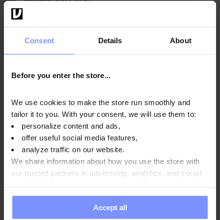
pesados 20.07.2026
OstroVit Creatina Monohidrato - El análisis microbiológico
11.02.2026
Consent
Details
About
OstroVit Creatina Monohidrato - La prueba de metales
pesados 06.02.2026
Before you enter the store...
OstroVit Creatina Monohidrato - El análisis microbiológico
30.10.2025
We use cookies to make the store run smoothly and
OstroVit Creatina Monohidrato - La prueba de metales
tailor it to you. With your consent, we will use them to:
pesados 28.10.2025
personalize content and ads,
OstroVit Creatina Monohidrato - El análisis microbiológico
offer useful social media features,
analyze traffic on our website.
17.04.2024
We share information about how you use the store with
our trusted partners in advertising, analytics, and social
media. These partners may combine this data with other
information you have provided to them or that they have
Instrucciones de uso
Accept all
collected when you use their services. Do you agree?