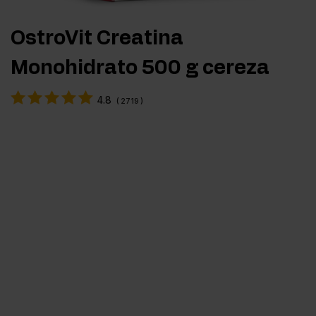
OstroVit Creatina
Monohidrato 500 g cereza
4.8
(
2719
)