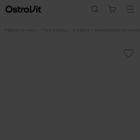
Página de inicio
Para atletas
Creatina
Monohidrato de creat