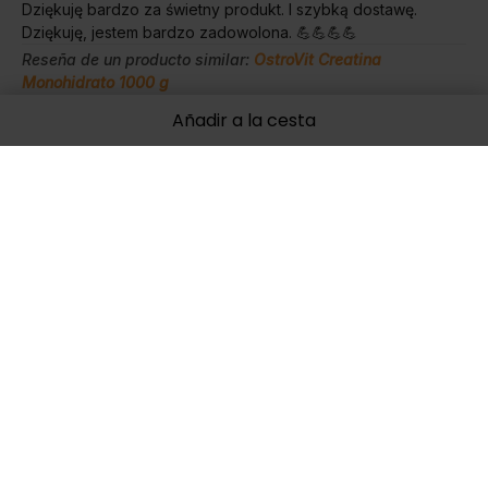
Dziękuję bardzo za świetny produkt. I szybką dostawę.
Dziękuję, jestem bardzo zadowolona. 💪💪💪💪
Reseña de un producto similar:
OstroVit Creatina
Monohidrato 1000 g
7/18/2025
Añadir a la cesta
0
0
Mostrar original
Ma
verificado
5
Si das muestras, eres INCREÍBLE.
Reseña de un producto similar:
OstroVit Creatina
Monohidrato 500 g
6/10/2025