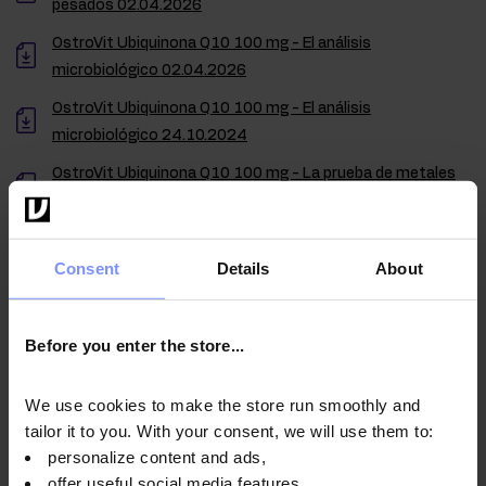
pesados 02.04.2026
OstroVit Ubiquinona Q10 100 mg - El análisis
microbiológico 02.04.2026
OstroVit Ubiquinona Q10 100 mg - El análisis
microbiológico 24.10.2024
OstroVit Ubiquinona Q10 100 mg - La prueba de metales
pesados 12.06.2024
Consent
Details
About
Instrucciones de uso
Before you enter the store...
Información nutricional
We use cookies to make the store run smoothly and
tailor it to you. With your consent, we will use them to:
personalize content and ads,
offer useful social media features,