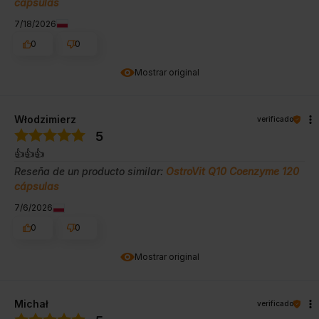
cápsulas
7/18/2026
0
0
Mostrar original
Włodzimierz
verificado
5
👍️👍️👍️
Reseña de un producto similar:
OstroVit Q10 Coenzyme 120
cápsulas
7/6/2026
0
0
Mostrar original
Michał
verificado