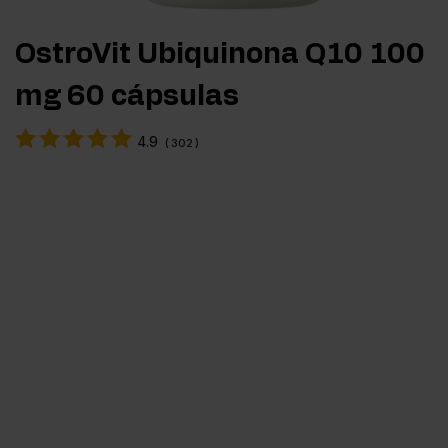
OstroVit Ubiquinona Q10 100
mg 60 cápsulas
4.9
(
302
)