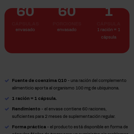
60
60
1
CÁPSULAS
PORCIONES
CÁPSULA
envasado
envasado
1 ración = 1
cápsula
Fuente de coenzima Q10
- una ración del complemento
alimenticio aporta al organismo 100 mg de ubiquinona.
1 ración = 1 cápsula.
Rendimiento
- el envase contiene 60 raciones,
suficientes para 2 meses de suplementación regular.
Forma práctica
- el producto está disponible en forma de