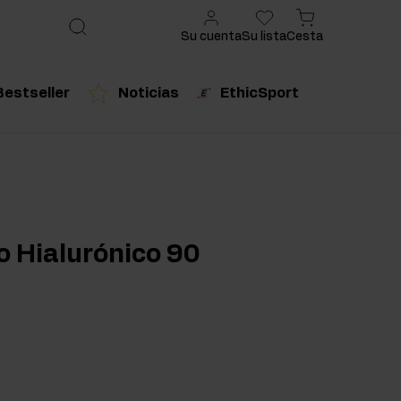
Su cuenta
Su lista
Cesta
Bestseller
Noticias
EthicSport
ado
cto recomendado
Producto recomendado
urales
o Hialurónico 90