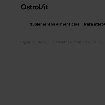
Suplementos alimenticios
Para atlet
Adaptógenos
Acce
Página de inicio
Suplementos alimenticios
Salud
Vitaminas
Amin
Minerales
Pote
Grasas saludables
Crea
Dieta y pérdida de peso
Prot
Detox
Post
Articulaciones y huesos
Pre 