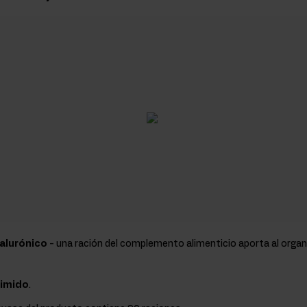
ialurónico
- una ración del complemento alimenticio aporta al org
rimido
.