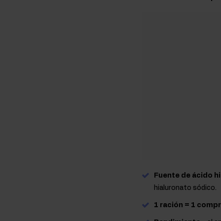
Fuente de ácido h
hialuronato sódico.
1 ración = 1 comp