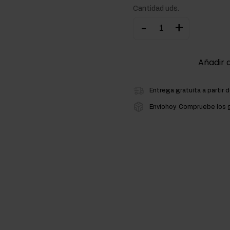
Cantidad uds.
ementos para la masa muscular
-
+
atos de carbono
Añadir a
Entrega gratuita a partir 
Envíohoy
Compruebe los g