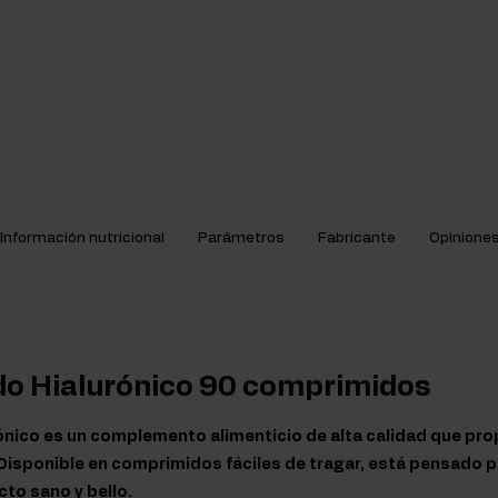
Información nutricional
Parámetros
Fabricante
Opinione
do Hialurónico 90 comprimidos
ónico es un complemento alimenticio de alta calidad que pr
 Disponible en comprimidos fáciles de tragar, está pensado 
to sano y bello.