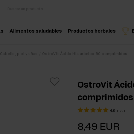
as
Alimentos saludables
Productos herbales
sorios
Cocina y dieta
Hierbas medicinales
Producto recomendado
Producto recomend
Produ
Cabello, piel y uñas
OstroVit Ácido Hialurónico 90 comprimidos
oácidos
Snacks saludables
Aceites esenciales nat
nciadores hormonales
Mantequilla de frutos secos
OstroVit Ácid
tina
Bebidas
comprimidos
eína
Productos veganos
4.9
(
129
)
 Workout
8,49 EUR
Workout