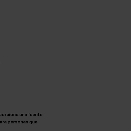
s
oporciona una fuente
para personas que