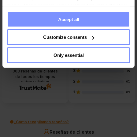
media. These partners may combine this data with other
Preguntas y respuestas
information you have provided to them or that they have
Accept all
collected when you use their services. Do you agree?
Customize consents
5
93%
Only essential
4
5%
4.9
3
303
reseñas de clientes
1%
de todos los tiempos
2
recopiladas y verificadas por
0%
1
0%
¿Cómo recopilamos reseñas?
Reseñas de clientes