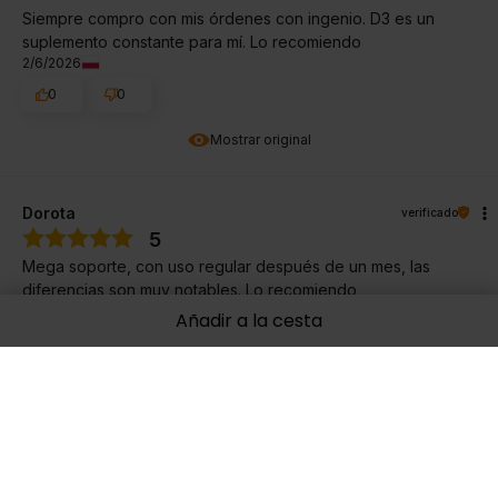
Siempre compro con mis órdenes con ingenio. D3 es un
suplemento constante para mí. Lo recomiendo
2/6/2026
0
0
Mostrar original
Dorota
verificado
5
Mega soporte, con uso regular después de un mes, las
diferencias son muy notables. Lo recomiendo
2/1/2026
Añadir a la cesta
0
0
Mostrar original
HALINA
verificado
5