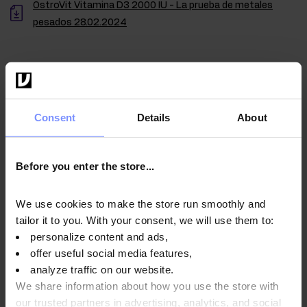
OstroVit Vitamina D3 2000 IU - La prueba de metales
pesados 28.02.2024
Instrucciones de uso
Consent
Details
About
Información nutricional
Before you enter the store...
We use cookies to make the store run smoothly and
Parámetros
tailor it to you. With your consent, we will use them to:
personalize content and ads,
offer useful social media features,
Fabricante
analyze traffic on our website.
We share information about how you use the store with
our trusted partners in advertising, analytics, and social