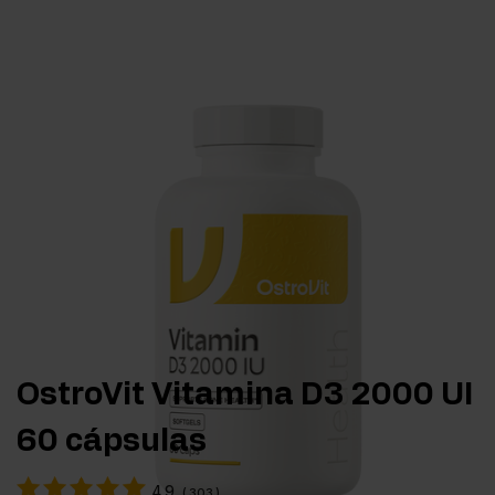
OstroVit Vitamina D3 2000 UI
60 cápsulas
4.9
(
303
)