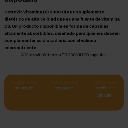
OstroVit Vitamina D3 2000 UI es un suplemento
dietético de alta calidad que es una fuente de vitamina
D3. Un producto disponible en forma de cápsulas
altamente absorbibles, diseñado para quienes desean
complementar su dieta diaria con el valioso
micronutriente.
60
60
1
CÁPSULAS
PORCIONES
CÁPSULA
envasado
envasado
1 ración = 1
cápsula