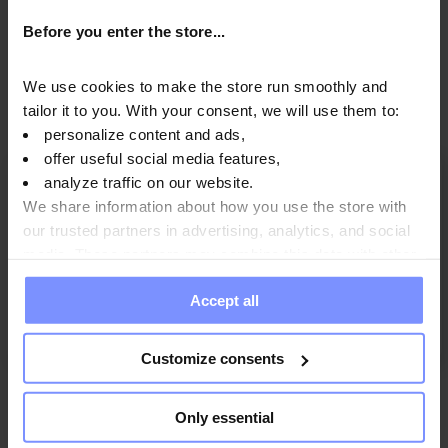
Before you enter the store...
Preguntas y respuestas
We use cookies to make the store run smoothly and
tailor it to you. With your consent, we will use them to:
personalize content and ads,
offer useful social media features,
analyze traffic on our website.
5
97%
We share information about how you use the store with
4
2%
4.9
our trusted partners in advertising, analytics, and social
media. These partners may combine this data with other
3
176
reseñas de clientes
0%
de todos los tiempos
information you have provided to them or that they have
2
recopiladas y verificadas por
0%
Accept all
collected when you use their services. Do you agree?
1
1%
Customize consents
Only essential
¿Cómo recopilamos reseñas?