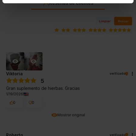
Reseñas de clientes
Limpiar
Buscar
Viktoria
verificado
5
Gran suplemento de hierbas. Gracias
1/19/2026
0
0
Mostrar original
Roberto
verificado