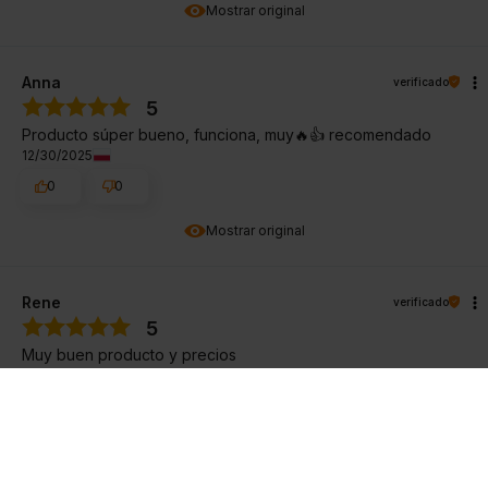
Mostrar original
Anna
verificado
5
Producto súper bueno, funciona, muy🔥👍️ recomendado
12/30/2025
0
0
Mostrar original
Rene
verificado
5
Muy buen producto y precios
12/27/2025
0
0
Mostrar original