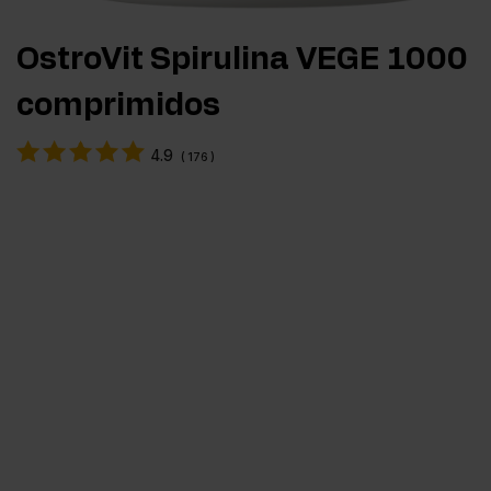
OstroVit Spirulina VEGE 1000
comprimidos
4.9
(
176
)