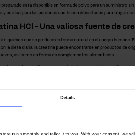
el preparado está disponible en forma de polvo para un suministro sin
 y es ideal para las personas que tienen dificultades para tragar co
atina HCl - Una valiosa fuente de cr
to químico que se produce de forma natural en el cuerpo humano. 
n la dieta diaria: la creatina puede encontrarse en productos de orig
 huevos, así como en forma de complementos alimenticios.
rato de creatina, una forma avanzada de la sustancia, que se forma 
eatina, que, en comparación con otras formas del compuesto, se dist
Cl de creatina no retiene agua en el cuerpo y es una sustancia segura
r para los atletas como forma del valioso ingrediente.
Details
de los ingredientes contenidos en 
dimiento físico en caso de ejercicios sucesivos cortos y muy inten
nsumen 3 g de creatina al día.
ore run smoothly and tailor it to you. With your consent, we wil