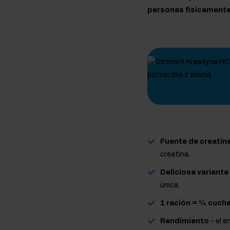
personas físicamente
Fuente de creatin
creatina.
Deliciosa variante
única.
1 ración = ¾ cucha
Rendimiento
- el e