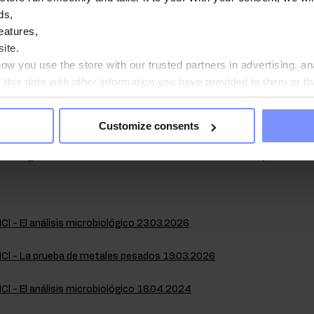
ds,
ertes propiedades higroscópicas (absorbe fuertemente la hu
eatures,
istencia homogénea (sólida) no es indicio de pérdida de pro
ite.
so, el producto debe molerse de nuevo.
w you use the store with our trusted partners in advertising, an
his data with other information you have provided to them or th
ou agree?
onfirmada por el laboratorio
Customize consents
lud de nuestros clientes y para garantizar y mantener la má
on regularmente estudiados en el laboratorio independiente
Cl - El análisis microbiológico 23.03.2026
HCl - La prueba de metales pesados 19.03.2026
Cl - El análisis microbiológico 18.04.2024