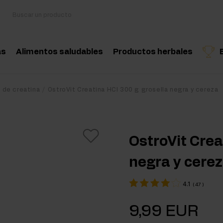
as
Alimentos saludables
Productos herbales
sorios
Cocina y dieta
Hierbas medicinales
Producto recomendado
Producto recomend
Produ
o de creatina
OstroVit Creatina HCl 300 g grosella negra y cereza
oácidos
Snacks saludables
Aceites esenciales nat
nciadores hormonales
Mantequilla de frutos secos
OstroVit Crea
tina
Bebidas
negra y cere
eína
Productos veganos
4.1
(
47
)
 Workout
9,99 EUR
Workout