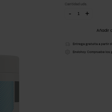
Cantidad uds.
ementos para la masa muscular
-
+
atos de carbono
Añadir a
Entrega gratuita a partir 
Envíohoy
Compruebe los g