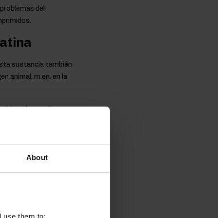
 problemas del
mprimidos.
eatina
Esta sustancia también
en animal, m.en. en la
combinando creatina con
ingue por su excelente
 para el estómago, por lo
About
OstroVit
sos, con un efecto
l use them to: