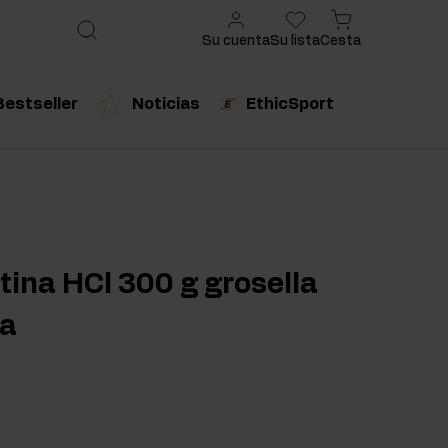
Su cuenta
Su lista
Cesta
Bestseller
Noticias
EthicSport
ado
cto recomendado
Producto recomendado
urales
tina HCl 300 g grosella
za