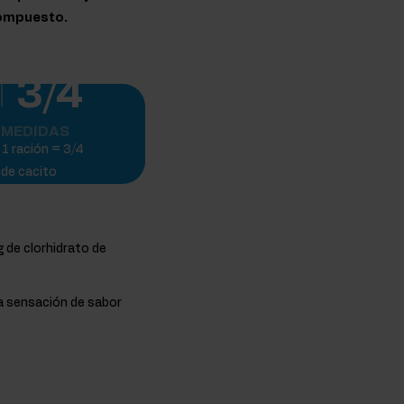
compuesto.
3/4
MEDIDAS
1 ración = 3/4
de cacito
 de clorhidrato de
a sensación de sabor