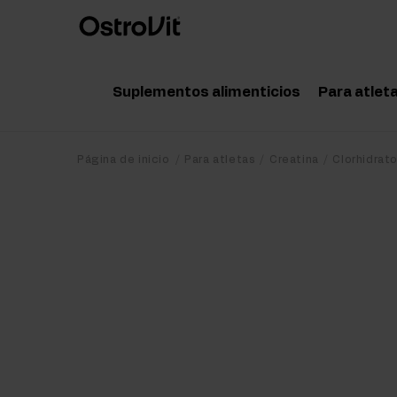
Suplementos alimenticios
Para atlet
Adaptógenos
Acce
Página de inicio
Para atletas
Creatina
Clorhidrat
Vitaminas
Amin
Minerales
Pote
Grasas saludables
Crea
Dieta y pérdida de peso
Prot
Detox
Post
Articulaciones y huesos
Pre 