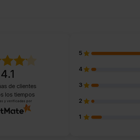
5
4
4.1
3
as de clientes
s los tiempos
2
s y verificadas por
1