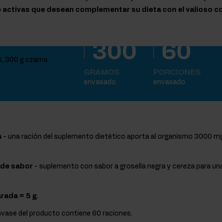
 activas que desean complementar su dieta con el valioso 
300
60
GRAMOS
PORCIONES
envasado
envasado
a
- una ración del suplemento dietético aporta al organismo 3000 mg
 de sabor
- suplemento con sabor a grosella negra y cereza para un
rada = 5 g
.
nvase del producto contiene 60 raciones.