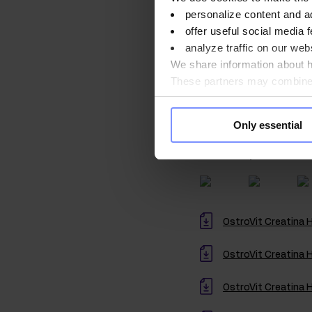
personalize content and a
El producto tiene fu
offer useful social media f
de grumos o una cons
analyze traffic on our webs
producto. En este ca
We share information about ho
These partners may combine t
you use their services. Do y
La calidad c
Only essential
Preocupados por la sa
nuestros productos s
OstroVit Creatina H
OstroVit Creatina 
OstroVit Creatina H