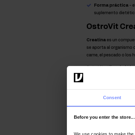
Forma práctica
- 
suplemento dietético
OstroVit Cre
Creatina
es un compues
se aporta al organismo co
carne, el pescado o los
OstroVit utiliza clorhid
ácido clorhídrico. Es cr
solubilidad en agua. El H
que es una opción popula
Consent
Propiedades 
Creatina HCl
Before you enter the store...
Creatina
aumenta el ren
beneficioso cuando se co
We use cookies to make the st