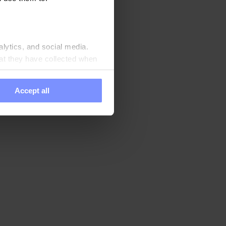
medad). La formación
piedades del
alytics, and social media.
at they have collected when
Accept all
xima calidad, todos
 acreditado.