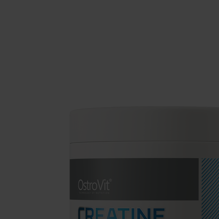
Suplementos para dormir
Supl
Salud
Hidr
Suplementos para veganos