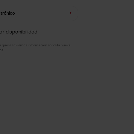
ctrónico
ar disponibilidad
pta que le enviemos información sobre la nueva
ez.