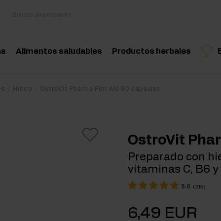
as
Alimentos saludables
Productos herbales
sorios
Cocina y dieta
Hierbas medicinales
Producto recomendado
Producto recomend
Produ
es
Hierro
OstroVit Pharma Ferr Aid 60 cápsulas
oácidos
Snacks saludables
Aceites esenciales nat
nciadores hormonales
Mantequilla de frutos secos
OstroVit Pha
tina
Bebidas
Preparado con hi
vitaminas C, B6 y 
eína
Productos veganos
5.0
(
215
)
 Workout
6,49 EUR
Workout