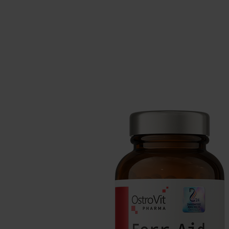
Suplementos para dormir
Supl
Salud
Hidr
Suplementos para veganos