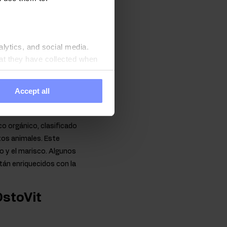
ar por sí mismo, por lo
rse en los alimentos en
así como en complementos
alytics, and social media.
at they have collected when
 trata de una sustancia
s de espinaca, pero
Accept all
así como las legumbres
.
o orgánico, clasificado
tos animales. Este
o y el marisco. Algunos
tán enriquecidos con la
OstoVit