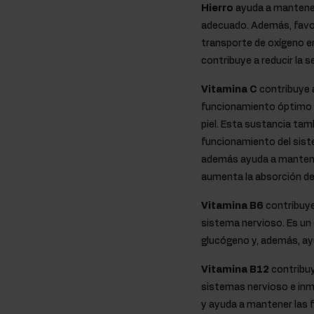
Hierro
ayuda a mantener
adecuado. Además, favor
transporte de oxígeno e
contribuye a reducir la s
Vitamina C
contribuye a
funcionamiento óptimo de
piel. Esta sustancia ta
funcionamiento del siste
además ayuda a mantener
aumenta la absorción del
Vitamina B6
contribuye
sistema nervioso. Es un
glucógeno y, además, ayu
Vitamina B12
contribuy
sistemas nervioso e inm
y ayuda a mantener las f