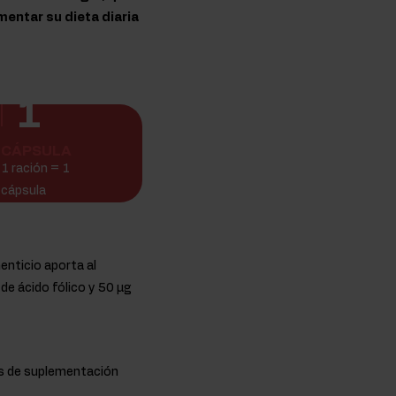
entar su dieta diaria
1
CÁPSULA
1 ración = 1
cápsula
enticio aporta al
de ácido fólico y 50 µg
es de suplementación