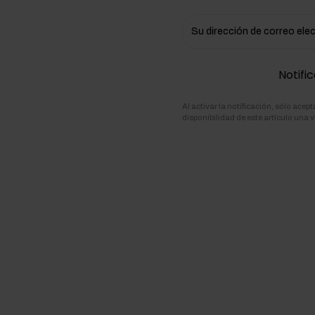
ementos para la masa muscular
Su dirección de correo ele
atos de carbono
Notific
Al activar la notificación, sólo ace
disponibilidad de este artículo una v