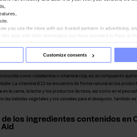
e trata de una sustancia exógena, que el organismo no puede sintetiz
ds,
trarle el compuesto desde el exterior: el ingrediente puede encontra
eatures,
ite.
s, m.en. en pimientos, colirrábanos, naranjas o grosellas negras, 
w you use the store with our trusted partners in advertising, an
his data with other information you have provided to them or th
o químico orgánico incluido entre las vitaminas B hidrosolubles. Se
ou agree?
narse vitamina B9. Ácido fólico se aisló por primera vez de las hoja
Customize consents
verde oscuro, como la col rizada, las coles de Bruselas y el perejil, 
base de cereales y los despojos, también son fuentes del compuesto
 conocida como cobalamina o vitamina roja, es un compuesto químic
luble. La vitamina B12 se encuentra de forma natural en los produc
n la carne, la leche y los productos lácteos, así como en el pescad
 las bebidas vegetales y los cereales para el desayuno, también es
de los ingredientes contenidos en 
 Aid