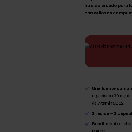
ha sido creado para 
con valiosos compue
Una fuente comple
organismo 30 mg de h
de vitamina B12.
1 ración = 1 cápsul
Rendimiento
- el 
regular.