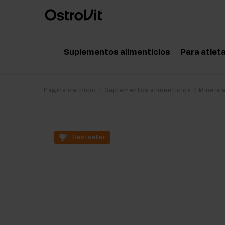
Suplementos alimenticios
Para atlet
Adaptógenos
Acce
Página de inicio
Suplementos alimenticios
Mineral
Vitaminas
Amin
Minerales
Pote
Bestseller
Grasas saludables
Crea
Dieta y pérdida de peso
Prot
Detox
Post
Articulaciones y huesos
Pre 