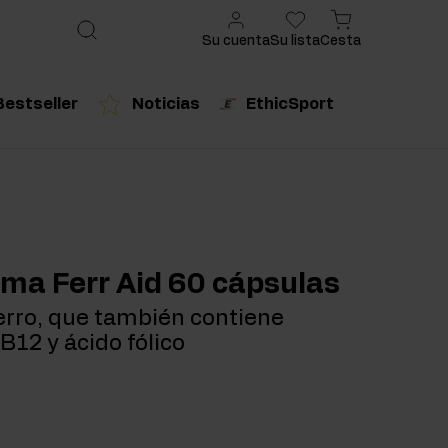
Su cuenta
Su lista
Cesta
Bestseller
Noticias
EthicSport
ado
cto recomendado
Producto recomendado
urales
rma Ferr Aid 60 cápsulas
erro, que también contiene
B12 y ácido fólico