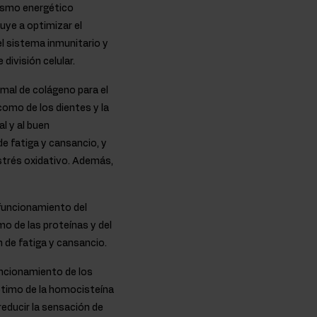
ismo energético
uye a optimizar el
l sistema inmunitario y
división celular.
mal de colágeno para el
como de los dientes y la
l y al buen
e fatiga y cansancio, y
strés oxidativo. Además,
funcionamiento del
 de las proteínas y del
 de fatiga y cansancio.
ncionamiento de los
timo de la homocisteína
reducir la sensación de