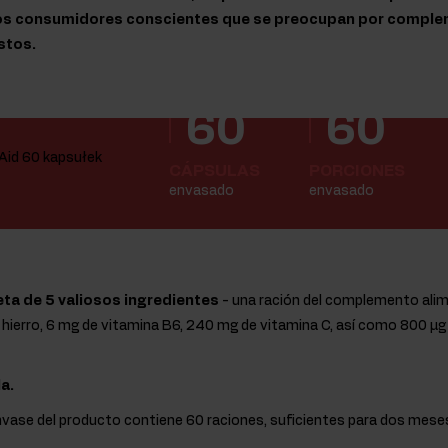
los consumidores conscientes que se preocupan por complem
stos.
60
60
CÁPSULAS
PORCIONES
envasado
envasado
ta de 5 valiosos ingredientes
- una ración del complemento alim
ierro, 6 mg de vitamina B6, 240 mg de vitamina C, así como 800 µg 
a.
envase del producto contiene 60 raciones, suficientes para dos mes