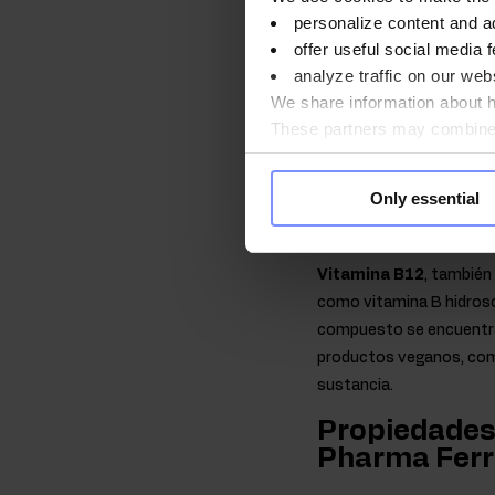
vitamina hidrosoluble. S
personalize content and a
que es necesario suminis
offer useful social media f
analyze traffic on our webs
frutas y verduras fresca
We share information about ho
alimenticios.
These partners may combine t
Ácido fólico
- compuest
you use their services. Do y
que también suele denomi
Only essential
varias verduras de color 
secas, los productos a 
Vitamina B12
, también
como vitamina B hidroso
compuesto se encuentra e
productos veganos, como
sustancia.
Propiedades 
Pharma Ferr