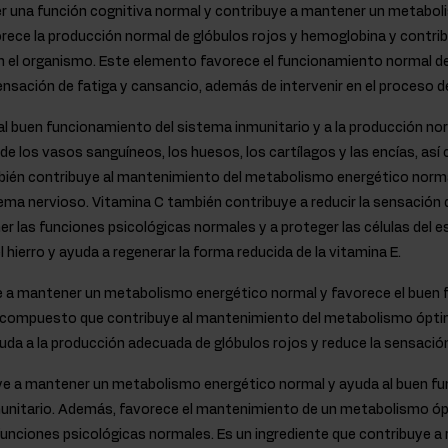
 una función cognitiva normal y contribuye a mantener un metabol
ece la producción normal de glóbulos rojos y hemoglobina y contrib
n el organismo. Este elemento favorece el funcionamiento normal de
ensación de fatiga y cansancio, además de intervenir en el proceso de 
l buen funcionamiento del sistema inmunitario y a la producción nor
 los vasos sanguíneos, los huesos, los cartílagos y las encías, así 
mbién contribuye al mantenimiento del metabolismo energético norma
ma nervioso. Vitamina C también contribuye a reducir la sensación d
 las funciones psicológicas normales y a proteger las células del e
 hierro y ayuda a regenerar la forma reducida de la vitamina E.
 a mantener un metabolismo energético normal y favorece el buen 
 compuesto que contribuye al mantenimiento del metabolismo óptimo
da a la producción adecuada de glóbulos rojos y reduce la sensación
e a mantener un metabolismo energético normal y ayuda al buen fu
unitario. Además, favorece el mantenimiento de un metabolismo óp
unciones psicológicas normales. Es un ingrediente que contribuye a 