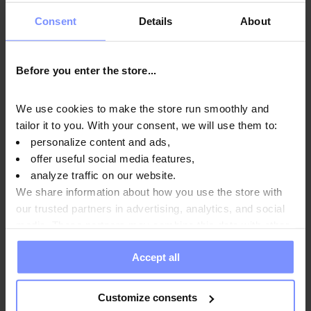
tiroides.
Vitamina A
contribuye a mantener el metabolismo
Consent
Details
About
normal del hierro, a su vez
vitamina K
contribuye a la correcta
coagulación de la sangre.
Cromo
ayuda a mantener niveles
óptimos de glucosa en sangre, y
folato
intervienen en el
Before you enter the store...
proceso de división celular.
Biotina
contribuye al
mantenimiento de una piel y un cabello sanos, mientras que la
We use cookies to make the store run smoothly and
vitamina B12
contribuye al buen funcionamiento del sistema
tailor it to you. With your consent, we will use them to:
nervioso.
personalize content and ads,
offer useful social media features,
analyze traffic on our website.
La calidad confirmada por el
We share information about how you use the store with
laboratorio
our trusted partners in advertising, analytics, and social
media. These partners may combine this data with other
Preocupados por la salud de nuestros clientes y para
information you have provided to them or that they have
garantizar y mantener la máxima calidad, todos
Accept all
collected when you use their services. Do you agree?
nuestros productos son regularmente estudiados en el
laboratorio independiente acreditado.
Customize consents