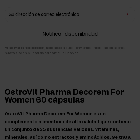
Su dirección de correo electrónico
Notificar disponibilidad
Al activar la notificación, sólo acepta que le enviemos información sobre la
nueva disponibilidad de este artículo una vez.
OstroVit Pharma Decorem For
Women 60 cápsulas
OstroVit Pharma Decorem For Women es un
complemento alimenticio de alta calidad que contiene
un conjunto de 25 sustancias valiosas: vitaminas,
minerales, así como extractos y aminoácidos. Se trata