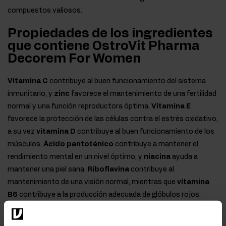
compuestos valiosos.
Propiedades de los ingredientes
que contiene OstroVit Pharma
Decorem For Women
Vitamina C
contribuye al buen funcionamiento del sistema
inmunitario, y
zinc
favorece el mantenimiento de una fertilidad
normal y una función reproductora óptima.
Vitamina E
favorece la protección de las células contra el estrés oxidativo,
a su vez
vitamina D
contribuye al buen funcionamiento de los
músculos.
Ácido pantoténico
contribuye a mantener el
rendimiento mental en un nivel óptimo, y
niacina
ayuda a
mantener una piel sana.
Riboflavina
contribuye al
mantenimiento de una visión normal, mientras que
vitamina
B6
contribuye a la producción adecuada de glóbulos rojos.
Tiamina
contribuye al buen funcionamiento del corazón, y
selenio
favorece el buen funcionamiento de la glándula