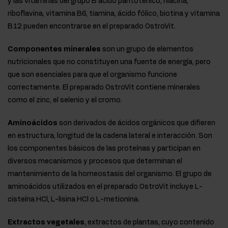
y las vitaminas del grupo B ácido pantoténico, niacina,
riboflavina, vitamina B6, tiamina, ácido fólico, biotina y vitamina
B12 pueden encontrarse en el preparado OstroVit.
Componentes minerales
son un grupo de elementos
nutricionales que no constituyen una fuente de energía, pero
que son esenciales para que el organismo funcione
correctamente. El preparado OstroVit contiene minerales
como el zinc, el selenio y el cromo.
Aminoácidos
son derivados de ácidos orgánicos que difieren
en estructura, longitud de la cadena lateral e interacción. Son
los componentes básicos de las proteínas y participan en
diversos mecanismos y procesos que determinan el
mantenimiento de la homeostasis del organismo. El grupo de
aminoácidos utilizados en el preparado OstroVit incluye L-
cisteína HCl, L-lisina HCl o L-metionina.
Extractos vegetales
, extractos de plantas, cuyo contenido