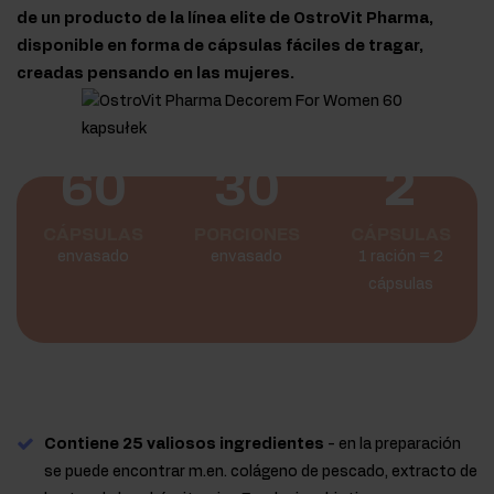
de un producto de la línea elite de OstroVit Pharma,
disponible en forma de cápsulas fáciles de tragar,
creadas pensando en las mujeres.
60
30
2
CÁPSULAS
PORCIONES
CÁPSULAS
envasado
envasado
1 ración = 2
cápsulas
Contiene 25 valiosos ingredientes
- en la preparación
se puede encontrar m.en. colágeno de pescado, extracto de