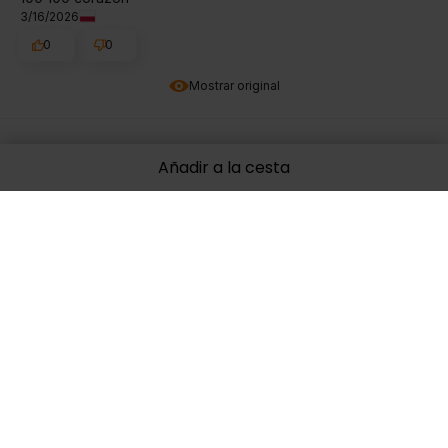
3/16/2026
0
0
Mostrar original
Marcin
verificado
Añadir a la cesta
4
Está bien, aunque prefiero las cápsulas, pero no estaban
disponibles y pedí pastillas. Es una pena que tantos
suplementos de OstroVit a menudo no estén disponibles en
la tienda del fabricante, pero sí en otras tiendas.
2/13/2026
0
0
Mostrar original
ANTONI
verificado
5