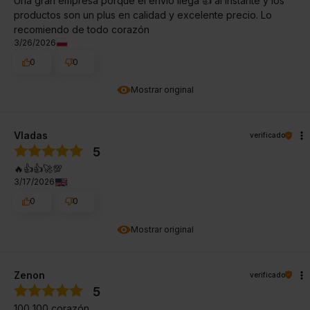
Una gran empresa porque el envío llega 👍️ al instante y los
productos son un plus en calidad y excelente precio. Lo
recomiendo de todo corazón
3/26/2026
0
0
Mostrar original
Vladas
verificado
5
🔥👍️👍️🚀💯
3/17/2026
0
0
Mostrar original
Zenon
verificado
5
100 100 corazón