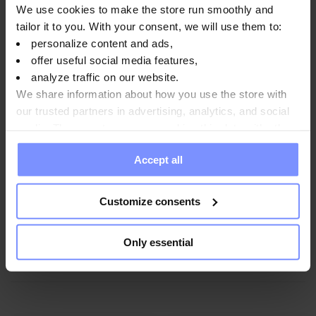
We use cookies to make the store run smoothly and
Instrucciones de uso
tailor it to you. With your consent, we will use them to:
personalize content and ads,
offer useful social media features,
Información nutricional
analyze traffic on our website.
We share information about how you use the store with
our trusted partners in advertising, analytics, and social
media. These partners may combine this data with other
Parámetros
information you have provided to them or that they have
Accept all
collected when you use their services. Do you agree?
Fabricante
Customize consents
Only essential
Preguntas y respuestas