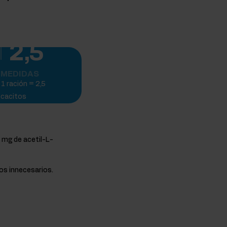
2,5
MEDIDAS
1 ración = 2,5
cacitos
 mg de acetil-L-
os innecesarios.