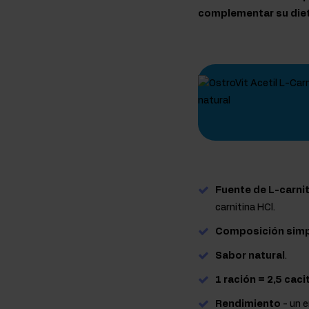
complementar su dieta
Fuente de L-carni
carnitina HCl.
Composición simp
Sabor natural
.
1 ración = 2,5 caci
Rendimiento
- un 