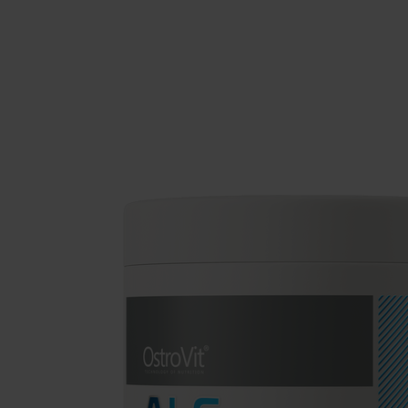
Suplementos para dormir
Supl
Salud
Hidr
Suplementos para veganos