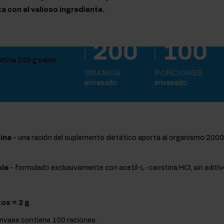
 con el valioso ingrediente.
200
100
GRAMOS
PORCIONES
envasado
envasado
tina
- una ración del suplemento dietético aporta al organismo 2000
le
- formulado exclusivamente con acetil-L-carnitina HCl, sin aditiv
tos = 2 g
.
envase contiene 100 raciones.