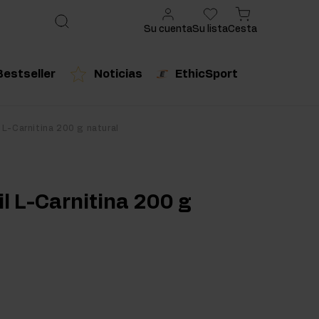
Su cuenta
Su lista
Cesta
Bestseller
Noticias
EthicSport
ado
cto recomendado
Producto recomendado
 L-Carnitina 200 g natural
urales
il L-Carnitina 200 g