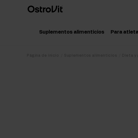
Suplementos alimenticios
Para atlet
Adaptógenos
Acce
Página de inicio
Suplementos alimenticios
Dieta y
Vitaminas
Amin
Minerales
Pote
Grasas saludables
Crea
Dieta y pérdida de peso
Prot
Detox
Post
Articulaciones y huesos
Pre 