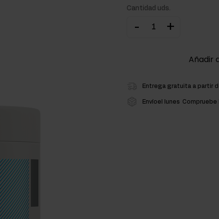
Cantidad uds.
ementos para la masa muscular
-
+
atos de carbono
Añadir a
Entrega gratuita a partir 
Envíoel lunes
Compruebe l