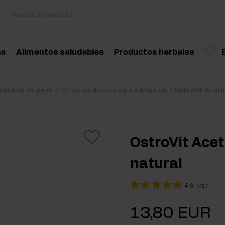
as
Alimentos saludables
Productos herbales
sorios
Cocina y dieta
Hierbas medicinales
Producto recomendado
Producto recomend
Produ
 pérdida de peso
Otros productos para adelgazar
OstroVit Acetil
oácidos
Snacks saludables
Aceites esenciales nat
nciadores hormonales
Mantequilla de frutos secos
OstroVit Acet
tina
Bebidas
natural
eína
Productos veganos
4.9
(
42
)
 Workout
13,80 EUR
Workout