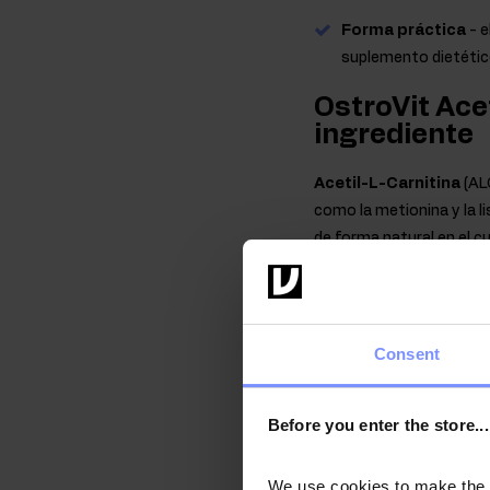
Forma práctica
- e
suplemento dietético
OstroVit Acet
ingrediente
Acetil-L-Carnitina
(AL
como la metionina y la li
de forma natural en el 
puede encontrarse en pe
El preparado OstroVit ut
absorción en el cuerpo 
Consent
El producto tiene fu
de grumos o una cons
Before you enter the store...
producto. En este ca
We use cookies to make the st