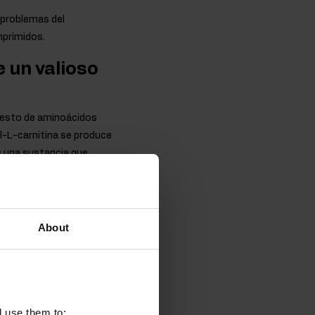
 problemas del
mprimidos.
e un valioso
puesto de aminoácidos
il-L-carnitina se produce
s una sustancia que
carne.
nte capacidad de
o alimenticio.
About
medad). La formación
piedades del
l use them to: