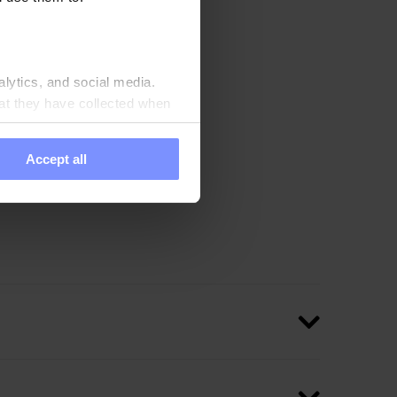
xima calidad, todos
alytics, and social media.
 acreditado.
at they have collected when
Accept all