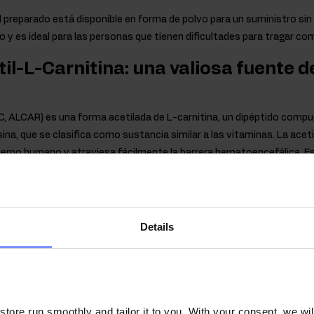
l preparado está disponible en forma de polvo para un suministro sin
 y es ideal para las personas que tienen dificultades para tragar co
il-L-Carnitina: una valiosa fuente d
C, ALCAR) es una forma acetilada de L-carnitina, un dipéptido com
sina, que se clasifica como sustancia similar a las vitaminas. La acet
cuerpo humano y atraviesa fácilmente la barrera hematoencefálica. E
queñas cantidades en alimentos de origen animal, especialmente la 
iliza acetil-l-carnitina HCl, una sustancia que destaca por su excele
humano, lo que repercute positivamente en la calidad del complement
Details
ertes propiedades higroscópicas (absorbe fuertemente la hu
istencia homogénea (sólida) no es indicio de pérdida de pro
so, el producto debe molerse de nuevo.
ore run smoothly and tailor it to you. With your consent, we wil