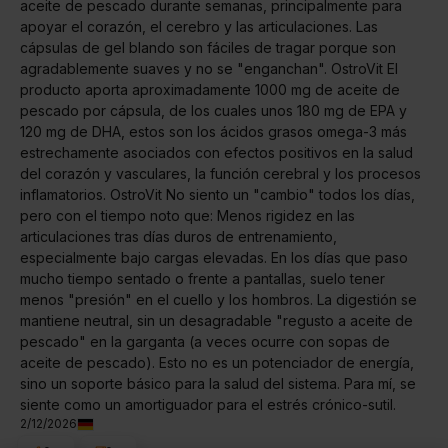
aceite de pescado durante semanas, principalmente para
apoyar el corazón, el cerebro y las articulaciones. Las
cápsulas de gel blando son fáciles de tragar porque son
agradablemente suaves y no se "enganchan". OstroVit El
producto aporta aproximadamente 1000 mg de aceite de
pescado por cápsula, de los cuales unos 180 mg de EPA y
120 mg de DHA, estos son los ácidos grasos omega-3 más
estrechamente asociados con efectos positivos en la salud
del corazón y vasculares, la función cerebral y los procesos
inflamatorios. OstroVit No siento un "cambio" todos los días,
pero con el tiempo noto que: Menos rigidez en las
articulaciones tras días duros de entrenamiento,
especialmente bajo cargas elevadas. En los días que paso
mucho tiempo sentado o frente a pantallas, suelo tener
menos "presión" en el cuello y los hombros. La digestión se
mantiene neutral, sin un desagradable "regusto a aceite de
pescado" en la garganta (a veces ocurre con sopas de
aceite de pescado). Esto no es un potenciador de energía,
sino un soporte básico para la salud del sistema. Para mí, se
siente como un amortiguador para el estrés crónico-sutil.
2/12/2026