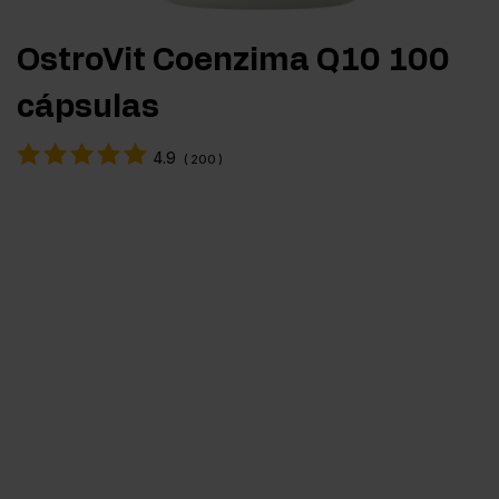
OstroVit Coenzima Q10 100
cápsulas
4.9
(
200
)