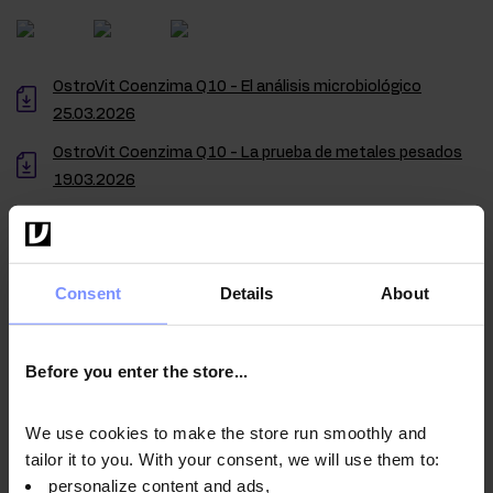
OstroVit Coenzima Q10 - El análisis microbiológico
25.03.2026
OstroVit Coenzima Q10 - La prueba de metales pesados
19.03.2026
OstroVit Ubiquinona Q10 VEGE - El análisis microbiológico
24.02.2025
Consent
Details
About
Instrucciones de uso
Before you enter the store...
We use cookies to make the store run smoothly and
Información nutricional
tailor it to you. With your consent, we will use them to:
personalize content and ads,