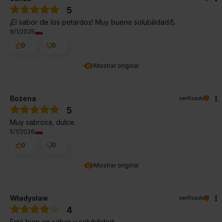
5
¡El sabor de los petardos! Muy buena solubilidad💪
9/1/2025
0
0
Mostrar original
Bożena
verificado
5
Muy sabrosa, dulce.
5/1/2026
0
0
Mostrar original
Władysław
verificado
4
Está bien en sabor y solubilidad