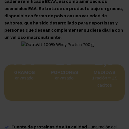
cadena ramificada BCAA, así como aminoácidos
esenciales EAA. Se trata de un producto bajo en grasas,
disponible en forma de polvo en una variedad de
sabores, que ha sido desarrollado para deportistas y
personas que desean complementar su dieta diaria con
un valioso macronutriente.
700
23
2,5
GRAMOS
PORCIONES
MEDIDAS
envasado
envasado
1 ración = 2,5
cacitos
Fuente de proteínas de alta calidad
- una ración del