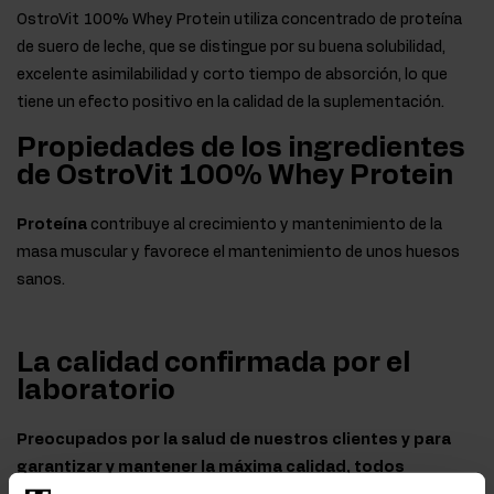
OstroVit 100% Whey Protein utiliza concentrado de proteína
de suero de leche, que se distingue por su buena solubilidad,
excelente asimilabilidad y corto tiempo de absorción, lo que
tiene un efecto positivo en la calidad de la suplementación.
Propiedades de los ingredientes
de OstroVit 100% Whey Protein
Proteína
contribuye al crecimiento y mantenimiento de la
masa muscular y favorece el mantenimiento de unos huesos
sanos.
La calidad confirmada por el
laboratorio
Preocupados por la salud de nuestros clientes y para
garantizar y mantener la máxima calidad, todos