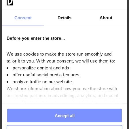
nuestros productos son regularmente estudiados en el
laboratorio independiente acreditado.
Consent
Details
About
OstroVit 100% Whey Protein - La prueba de metales
Before you enter the store...
pesados 07.04.2026
OstroVit 100% Whey Protein - El análisis microbiológico
We use cookies to make the store run smoothly and
07.04.2026
tailor it to you. With your consent, we will use them to:
personalize content and ads,
OstroVit 100% Whey Protein - El análisis del nivel de la
offer useful social media features,
proteina en extracto seco 07.04.2026
analyze traffic on our website.
We share information about how you use the store with
our trusted partners in advertising, analytics, and social
media. These partners may combine this data with other
Instrucciones de uso
information you have provided to them or that they have
Accept all
collected when you use their services. Do you agree?