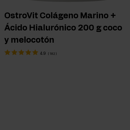
OstroVit Colágeno Marino +
Ácido Hialurónico 200 g coco
y melocotón
4.9
(
182
)