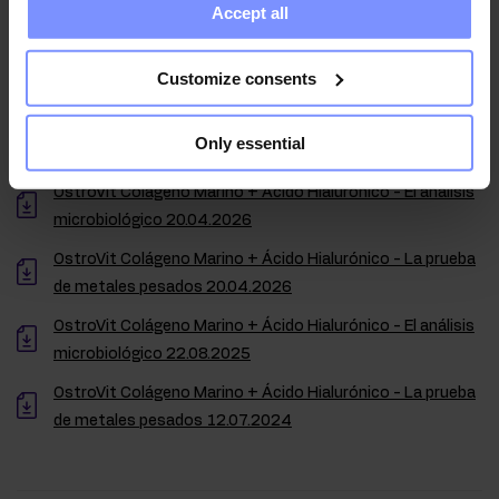
Accept all
collected when you use their services. Do you agree?
laboratorio independiente acreditado.
Customize consents
OstroVit Colágeno Marino + Ácido Hialurónico - El análisis
Only essential
del nivel de la vitamina C 20.04.2026
OstroVit Colágeno Marino + Ácido Hialurónico - El análisis
microbiológico 20.04.2026
OstroVit Colágeno Marino + Ácido Hialurónico - La prueba
de metales pesados 20.04.2026
OstroVit Colágeno Marino + Ácido Hialurónico - El análisis
microbiológico 22.08.2025
OstroVit Colágeno Marino + Ácido Hialurónico - La prueba
de metales pesados 12.07.2024