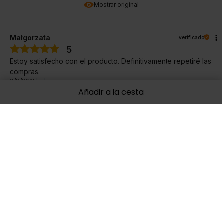
Mostrar original
Małgorzata
verificado
5
Estoy satisfecho con el producto. Definitivamente repetiré las
compras.
9/8/2025
Añadir a la cesta
0
0
Mostrar original
Jan
verificado
5
Un producto muy bueno, tienes que tomarlo de forma
sistemática y puedes ver los resultados. Lo recomiendo.
8/23/2025
0
0