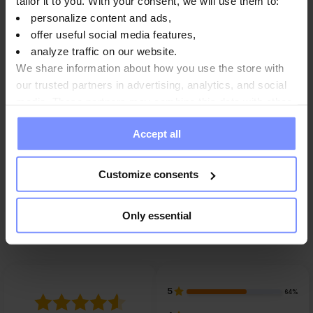
tailor it to you. With your consent, we will use them to:
personalize content and ads,
Información nutricional
offer useful social media features,
analyze traffic on our website.
We share information about how you use the store with
Parámetros
our trusted partners in advertising, analytics, and social
media. These partners may combine this data with other
information you have provided to them or that they have
Accept all
collected when you use their services. Do you agree?
Fabricante
Customize consents
Preguntas y respuestas
Only essential
5
64%