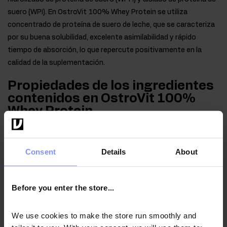
suero (WPI). En OstroVit 100% Whey Protein se utiliza
concentrado de proteína de suero de leche, que se caracteriza
por su buena solubilidad, excelente asimilabilidad y rápido
tiempo de absorción, lo que repercute positivamente en la
calidad de la suplementación.
Propiedades de los ingredientes
contenidos en OstroVit 100%
Whey Protein
La proteína
contribuye al crecimiento de la masa muscular y
ayuda a mantenerla, además de favorecer la salud ósea.
Consent
Details
About
Before you enter the store...
Instrucciones de uso
We use cookies to make the store run smoothly and