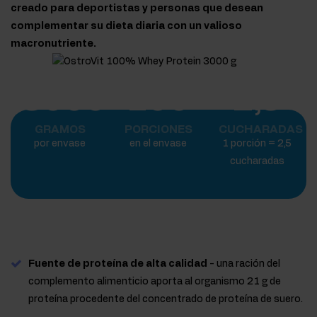
creado para deportistas y personas que desean
complementar su dieta diaria con un valioso
macronutriente.
3000
100
2,5
GRAMOS
PORCIONES
CUCHARADAS
por envase
en el envase
1 porción = 2,5
cucharadas
Fuente de proteína de alta calidad
- una ración del
complemento alimenticio aporta al organismo 21 g de
proteína procedente del concentrado de proteína de suero.