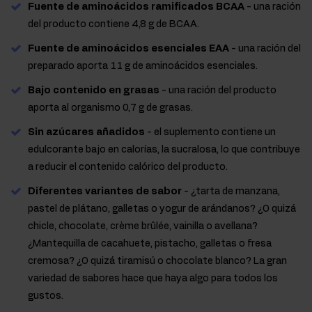
Fuente de aminoácidos ramificados BCAA
- una ración
del producto contiene 4,8 g de BCAA.
Fuente de aminoácidos esenciales EAA
- una ración del
preparado aporta 11 g de aminoácidos esenciales.
Bajo contenido en grasas
- una ración del producto
aporta al organismo 0,7 g de grasas.
Sin azúcares añadidos
- el suplemento contiene un
edulcorante bajo en calorías, la sucralosa, lo que contribuye
a reducir el contenido calórico del producto.
Diferentes variantes de sabor
- ¿tarta de manzana,
pastel de plátano, galletas o yogur de arándanos? ¿O quizá
chicle, chocolate, crème brûlée, vainilla o avellana?
¿Mantequilla de cacahuete, pistacho, galletas o fresa
cremosa? ¿O quizá tiramisú o chocolate blanco? La gran
variedad de sabores hace que haya algo para todos los
gustos.