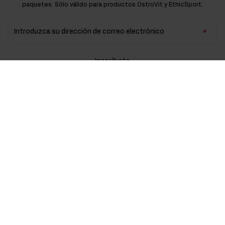
paquetes. Sólo válido para productos OstroVit y EthicSport.
Introduzca su dirección de correo electrónico
Inscríbete
Cancelar suscripción
Doy mi consentimiento para el tratamiento de los datos
de conformidad con
la política de privacidad
.
Póngase en contacto con