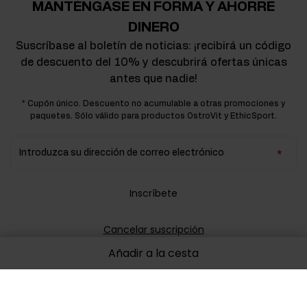
MANTÉNGASE EN FORMA Y AHORRE
DINERO
Suscríbase al boletín de noticias: ¡recibirá un código
de descuento del 10% y descubrirá ofertas únicas
antes que nadie!
* Cupón único. Descuento no acumulable a otras promociones y
paquetes. Sólo válido para productos OstroVit y EthicSport.
Introduzca su dirección de correo electrónico
Inscríbete
Cancelar suscripción
Añadir a la cesta
Doy mi consentimiento para el tratamiento de los datos
de conformidad con
la política de privacidad
.