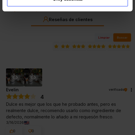
¿Cómo recopilamos reseñas?
Reseñas de clientes
Limpiar
Buscar
Evelin
verificado
4
Dulce es mejor que los que he probado antes, pero es
realmente dulce, recomiendo usarlo como ingrediente de
defecto, normalmente lo añado a mi requesón fresco.
3/16/2026
0
0