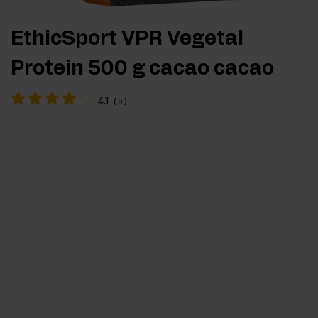
EthicSport VPR Vegetal
Protein 500 g cacao cacao
4.1
(
9
)