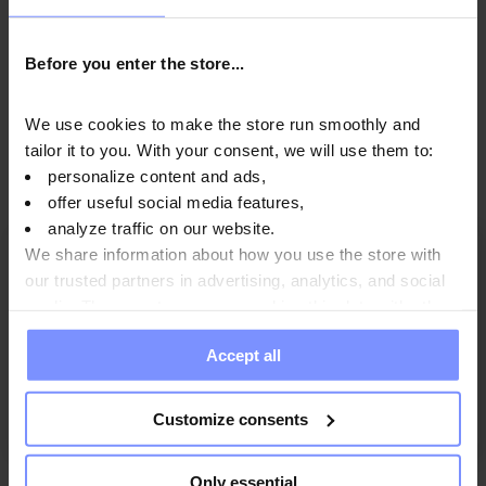
Fabricante
Before you enter the store...
Preguntas y respuestas
We use cookies to make the store run smoothly and
tailor it to you. With your consent, we will use them to:
personalize content and ads,
offer useful social media features,
analyze traffic on our website.
We share information about how you use the store with
5
44%
our trusted partners in advertising, analytics, and social
4
44%
media. These partners may combine this data with other
4.1
information you have provided to them or that they have
3
9
reseñas de clientes
0%
Accept all
collected when you use their services. Do you agree?
de todos los tiempos
2
recopiladas y verificadas por
0%
1
Customize consents
11%
Only essential