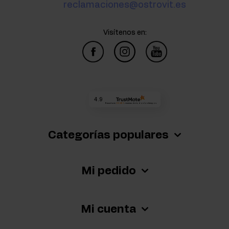
reclamaciones@ostrovit.es
Visítenos en:
4.9
Basada en
68 463
reseñas
de todos los tiempos
Categorías populares
Mi pedido
Mi cuenta