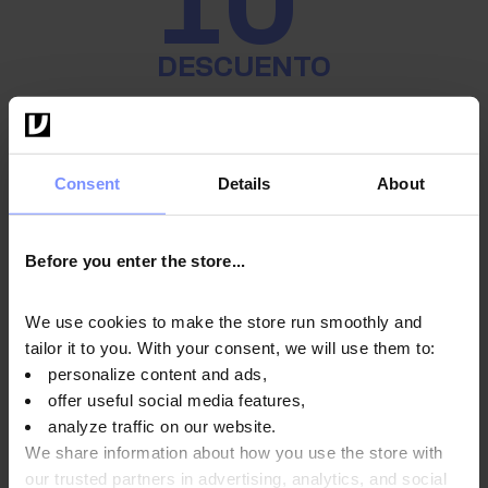
10
DESCUENTO
MANTÉNGASE EN FORMA Y AHORRE
DINERO
Suscríbase al boletín de noticias: ¡recibirá un código
Consent
Details
About
de descuento del 10% y descubrirá ofertas únicas
antes que nadie!
Before you enter the store...
* Cupón único. Descuento no acumulable a otras promociones y
paquetes. Sólo válido para productos OstroVit y EthicSport.
We use cookies to make the store run smoothly and
tailor it to you. With your consent, we will use them to:
Introduzca su dirección de correo electrónico
personalize content and ads,
offer useful social media features,
Inscríbete
analyze traffic on our website.
We share information about how you use the store with
Cancelar suscripción
our trusted partners in advertising, analytics, and social