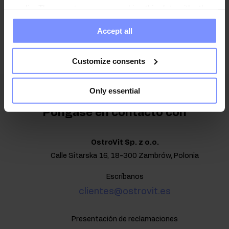
media. These partners may combine this data with other
information you have provided to them or that they have
Doy mi consentimiento para el tratamiento de los datos
Accept all
collected when you use their services. Do you agree?
de conformidad con
la política de privacidad
.
Customize consents
Only essential
Póngase en contacto con
OstroVit Sp. z o.o.
Calle Sitarska 16, 18-300 Zambrów, Polonia
Escríbanos
clientes@ostrovit.es
Presentación de reclamaciones