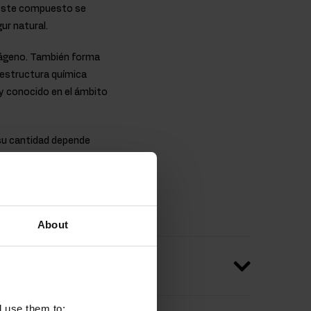
, este compuesto se
gur natural.
olágeno. También forma
 estructura química
y conocido en el ámbito
e su cantidad depende
ento OstroVit Glycine
 este componente en la
About
l use them to: