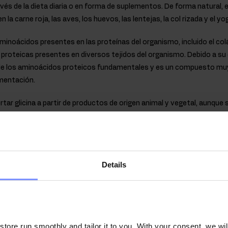
vés de la dieta diaria o en forma de suplementos. De forma natural
 la carne roja, las aves, los huevos, las lentejas, la col rizada y el yo
 aminoácidos presentes en las proteínas del organismo, incluido el c
 proteicas presentes en diversos tejidos del organismo. Debido a su
 de los aminoácidos proteicos fundamentales y es un compuesto mu
ementación.
ortar glicina a partir de productos de origen animal y vegetal, aunqu
posición de la dieta y de las fuentes de proteína elegidas. El suplem
cilmente la dieta diaria con L-glicina, proporcionando una dosis de
las.
Details
ore run smoothly and tailor it to you. With your consent, we wil