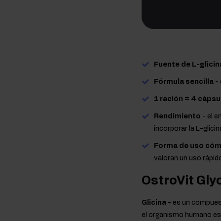
Fuente de L-glicin
Fórmula sencilla
- 
1 ración = 4 cápsu
Rendimiento
- el 
incorporar la L-glici
Forma de uso có
valoran un uso rápi
OstroVit Gly
Glicina
- es un compuest
el organismo humano es 