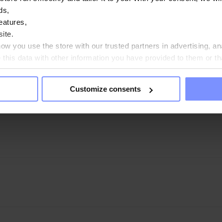
ds,
eatures,
ite.
w you use the store with our trusted partners in advertising, an
his data with other information you have provided to them or th
ou agree?
Customize consents