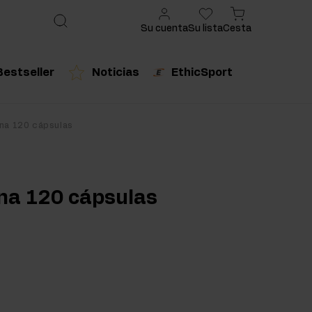
Su cuenta
Su lista
Cesta
Bestseller
Noticias
EthicSport
ado
cto recomendado
Producto recomendado
ina 120 cápsulas
urales
ina 120 cápsulas