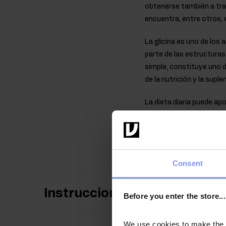
obtenerse también a tra
encuentra, entre otros, en
La glicina es uno de los
parte de las estructuras
simple, constituye uno
de la nutrición y la supl
La dieta diaria puede ap
principalmente de la com
permite complementar fá
cómoda forma de cápsu
Consent
Instrucciones de uso
Before you enter the store...
We use cookies to make the st