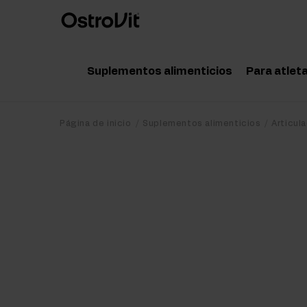
Suplementos alimenticios
Para atlet
Adaptógenos
Acce
Página de inicio
Suplementos alimenticios
Articul
Vitaminas
Amin
Minerales
Pote
Grasas saludables
Crea
Dieta y pérdida de peso
Prot
Detox
Post
Articulaciones y huesos
Pre 