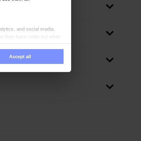
alytics, and social media.
at they have collected when
Accept all