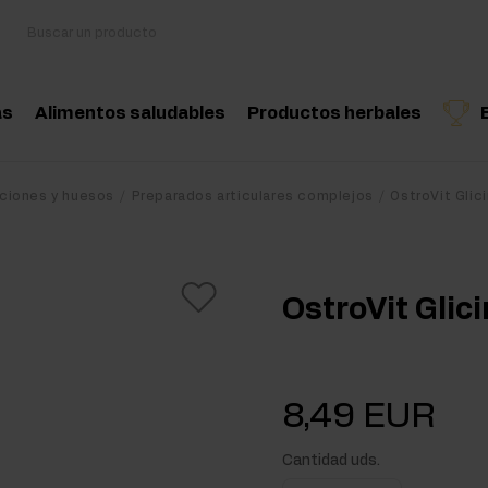
as
Alimentos saludables
Productos herbales
sorios
Cocina y dieta
Hierbas medicinales
Producto recomendado
Producto recomend
Produ
aciones y huesos
Preparados articulares complejos
OstroVit Glic
oácidos
Snacks saludables
Aceites esenciales nat
nciadores hormonales
Mantequilla de frutos secos
OstroVit Glic
tina
Bebidas
eína
Productos veganos
8,49 EUR
 Workout
Cantidad uds.
Workout