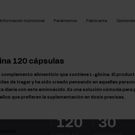
Información nutricional
Parámetros
Fabricante
Opinione
cina 120 cápsulas
n complemento alimenticio que contiene L-glicina. El product
ciles de tragar y ha sido creado pensando en aquellas perso
a diaria con este aminoácido. Es una solución cómoda para p
llos que prefieren la suplementación en dosis precisas.
120
30