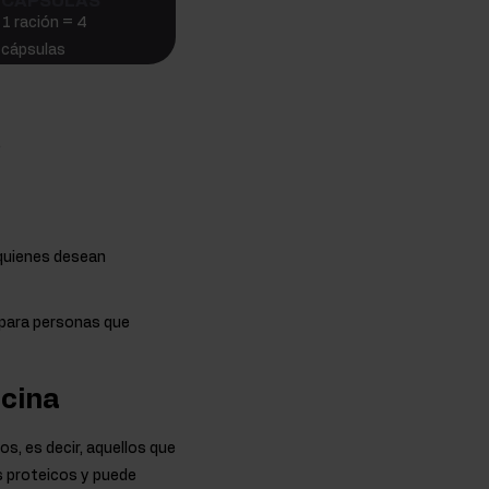
CÁPSULAS
1 ración = 4
cápsulas
.
 quienes desean
s para personas que
icina
, es decir, aquellos que
s proteicos y puede