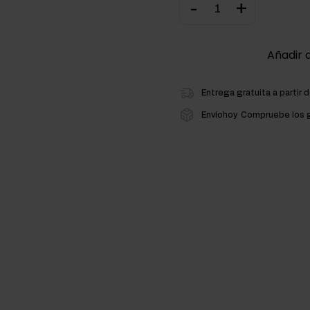
-
+
ementos para la masa muscular
Añadir a
atos de carbono
Entrega gratuita a partir 
Envíohoy
Compruebe los g