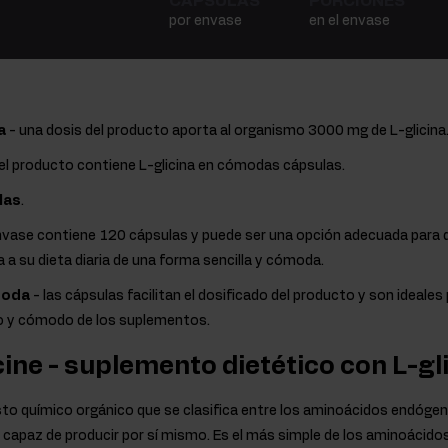
CÁPSULAS
PORCIONES
por envase
en el envase
a
- una dosis del producto aporta al organismo 3000 mg de L-glicina
el producto contiene L-glicina en cómodas cápsulas.
las
.
envase contiene 120 cápsulas y puede ser una opción adecuada para
na a su dieta diaria de una forma sencilla y cómoda.
moda
- las cápsulas facilitan el dosificado del producto y son ideale
do y cómodo de los suplementos.
cine - suplemento dietético con L-gl
o químico orgánico que se clasifica entre los aminoácidos endógenos
capaz de producir por sí mismo. Es el más simple de los aminoácido