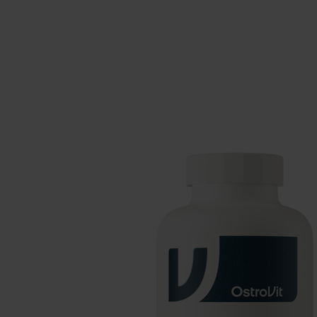
Suplementos para dormir
Supl
Salud
Hidr
Suplementos para veganos