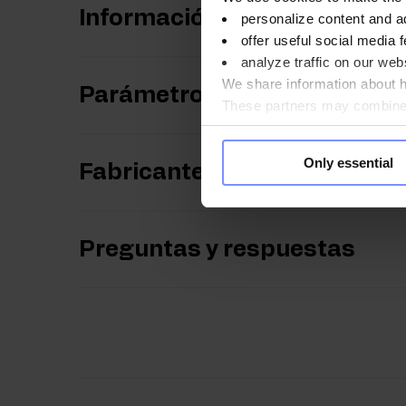
Información nutricional
personalize content and a
offer useful social media f
analyze traffic on our webs
We share information about ho
Parámetros
These partners may combine t
you use their services. Do y
Only essential
Fabricante
Preguntas y respuestas