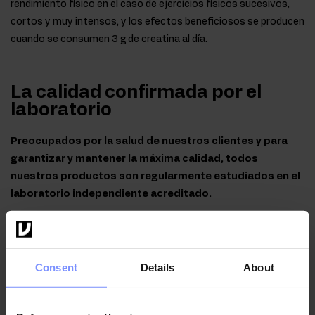
rendimiento físico en el caso de ejercicios físicos sucesivos,
cortos y muy intensos, y los efectos beneficiosos se producen
cuando se consumen 3 g de creatina al día.
La calidad confirmada por el
laboratorio
Preocupados por la salud de nuestros clientes y para
garantizar y mantener la máxima calidad, todos
nuestros productos son regularmente estudiados en el
laboratorio independiente acreditado.
OstroVit Creatina Monohidrato - El análisis microbiológico
Consent
Details
About
22.07.2026
OstroVit Creatina Monohidrato - El análisis microbiológico