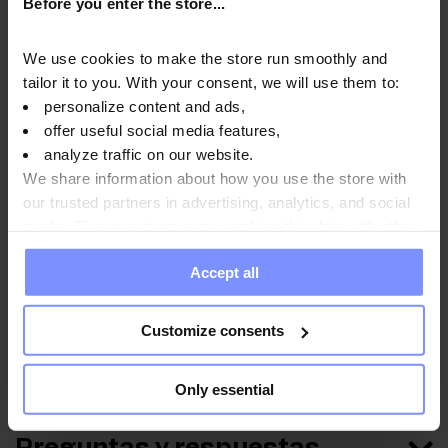
Before you enter the store...
17.04.2024
We use cookies to make the store run smoothly and
tailor it to you. With your consent, we will use them to:
Instrucciones de uso
personalize content and ads,
offer useful social media features,
analyze traffic on our website.
We share information about how you use the store with
Información nutricional
our trusted partners in advertising, analytics, and social
media. These partners may combine this data with other
information you have provided to them or that they have
Accept all
collected when you use their services. Do you agree?
Parámetros
Customize consents
Fabricante
Only essential