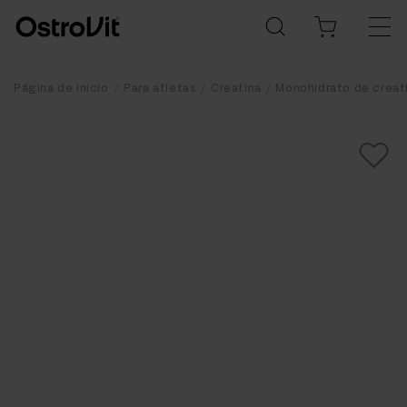
Página de inicio
Para atletas
Creatina
Monohidrato de creat