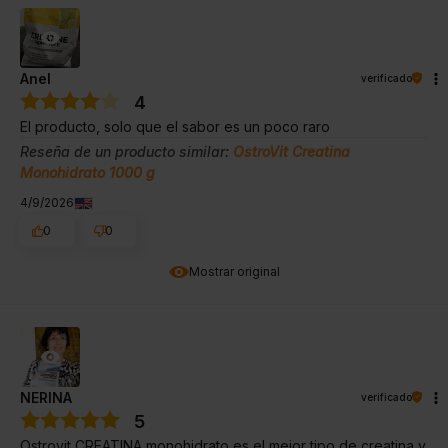
Anel
verificado
4
El producto, solo que el sabor es un poco raro
Reseña de un producto similar:
OstroVit Creatina
Monohidrato 1000 g
4/9/2026
0
0
Mostrar original
NERINA
verificado
5
Ostrovit CREATINA monohidrato es el mejor tipo de creatina y