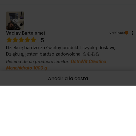
Vaclav Bartolomej
verificado
5
Dziękuję bardzo za świetny produkt. I szybką dostawę.
Dziękuję, jestem bardzo zadowolona. 💪💪💪💪
Reseña de un producto similar:
OstroVit Creatina
Monohidrato 1000 g
7/18/2025
Añadir a la cesta
0
0
Mostrar original
verificado