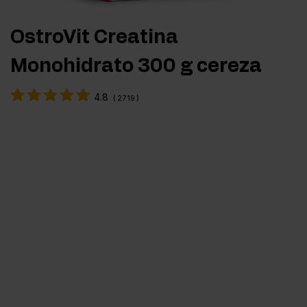
OstroVit Creatina
Monohidrato 300 g cereza
4.8
(
2719
)