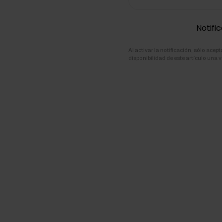
ementos para la masa muscular
Notific
atos de carbono
Al activar la notificación, sólo ace
disponibilidad de este artículo una v