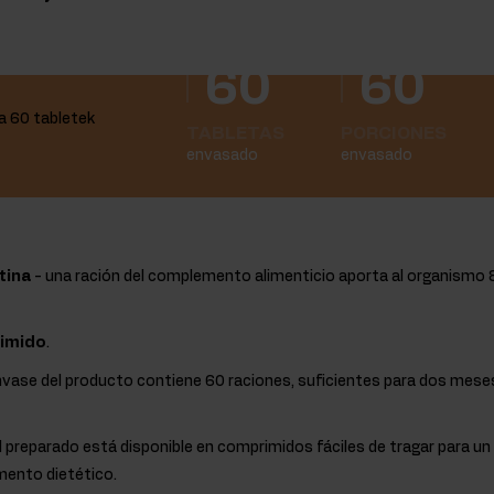
60
60
TABLETAS
PORCIONES
envasado
envasado
tina
- una ración del complemento alimenticio aporta al organismo 
rimido
.
envase del producto contiene 60 raciones, suficientes para dos mes
l preparado está disponible en comprimidos fáciles de tragar para un
mento dietético.