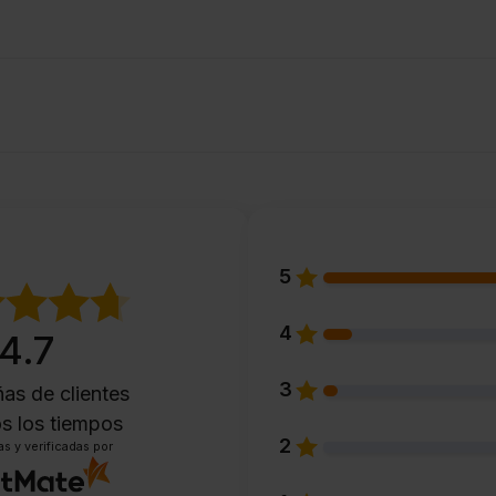
5
4
4.7
3
as de clientes
s los tiempos
2
s y verificadas por