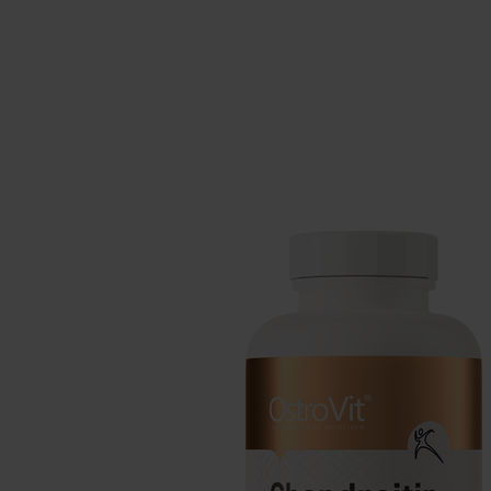
Suplementos para dormir
Supl
Salud
Hidr
Suplementos para veganos