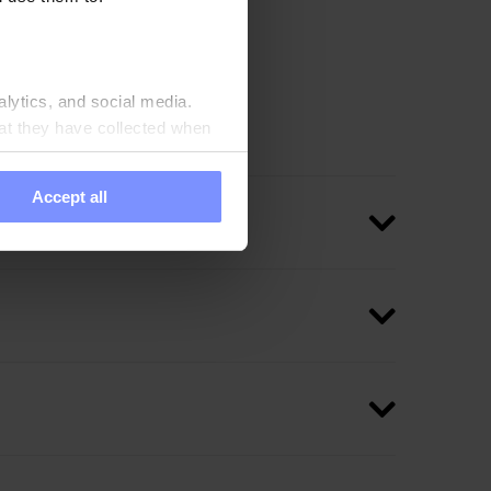
alytics, and social media.
at they have collected when
Accept all