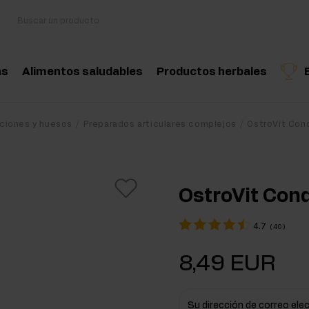
as
Alimentos saludables
Productos herbales
sorios
Cocina y dieta
Hierbas medicinales
Producto recomendado
Producto recomend
Produ
aciones y huesos
Preparados articulares complejos
OstroVit Con
oácidos
Snacks saludables
Aceites esenciales nat
nciadores hormonales
Mantequilla de frutos secos
OstroVit Con
tina
Bebidas
4.7
(
40
)
eína
Productos veganos
8,49 EUR
 Workout
Workout
Su dirección de correo ele