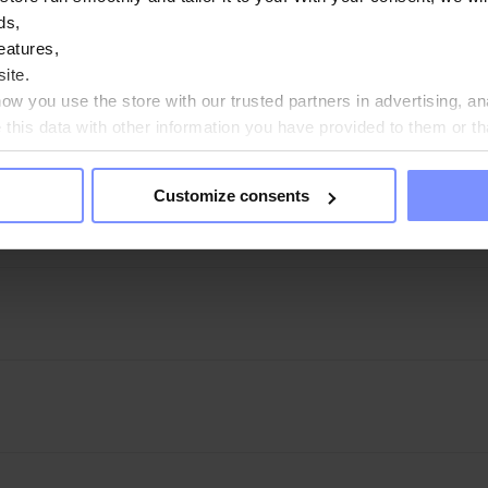
ds,
eatures,
na - La prueba de metales pesados 16.12.2024
ite.
w you use the store with our trusted partners in advertising, an
a - El análisis microbiológico 16.12.2024
his data with other information you have provided to them or th
ou agree?
Customize consents