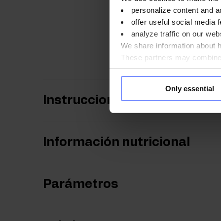
personalize content and a
offer useful social media f
OstroVit Condroiti
analyze traffic on our webs
We share information about ho
OstroVit Condroitin
These partners may combine t
you use their services. Do y
Only essential
Instrucciones de uso
Información nutricional
Parámetros