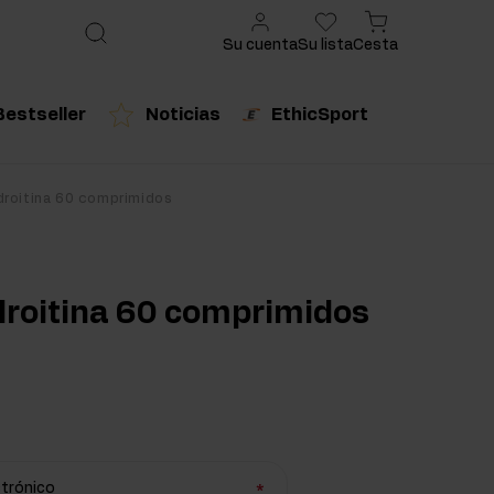
Su cuenta
Su lista
Cesta
Bestseller
Noticias
EthicSport
ado
cto recomendado
Producto recomendado
droitina 60 comprimidos
urales
droitina 60 comprimidos
ctrónico