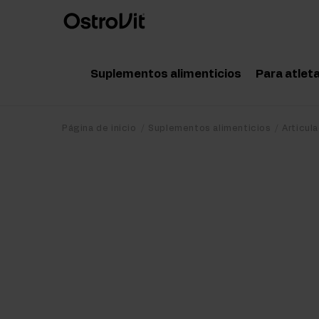
Suplementos alimenticios
Para atlet
Adaptógenos
Acce
Página de inicio
Suplementos alimenticios
Articul
Vitaminas
Amin
Minerales
Pote
Grasas saludables
Crea
Dieta y pérdida de peso
Prot
Detox
Post
Articulaciones y huesos
Pre 