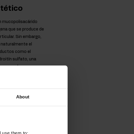
tético
un mucopolisacárido
gena que se produce de
rticular. Sin embargo,
r naturalmente el
oductos como el
roitín sulfato, una
 humano, lo que
About
xima calidad, todos
 acreditado.
l use them to: