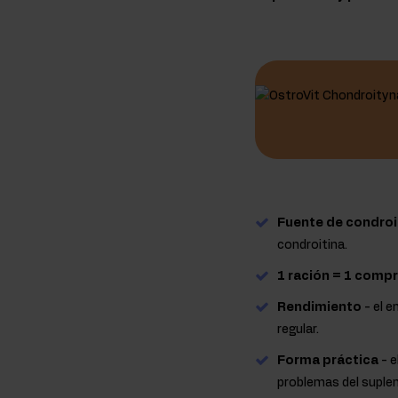
Fuente de condroi
condroitina.
1 ración = 1 comp
Rendimiento
- el 
regular.
Forma práctica
- e
problemas del suple