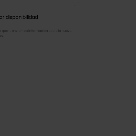
ar disponibilidad
pta que le enviemos información sobre la nueva
ez.