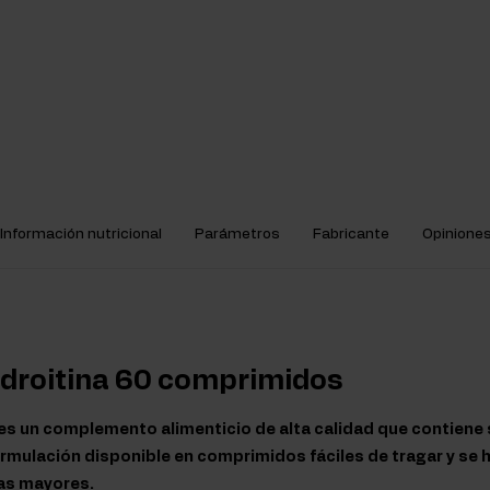
Información nutricional
Parámetros
Fabricante
Opinione
ndroitina 60 comprimidos
es un complemento alimenticio de alta calidad que contiene 
ormulación disponible en comprimidos fáciles de tragar y se 
as mayores.