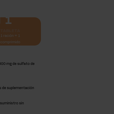
1
TABLETA
1 ración = 1
comprimido
800 mg de sulfato de
es de suplementación
 suministro sin