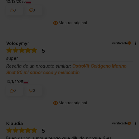
10/13/2025
0
0
Mostrar original
Volodymyr
verificado
5
super
Reseña de un producto similar:
OstroVit Colágeno Marino
Shot 80 ml sabor coco y melocotón
10/1/2025
0
0
Mostrar original
Klaudia
verificado
5
Buen sabor, aunque tengo que diluirlo porque 👍️es