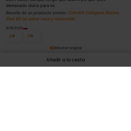
demasiado dulce para mí.
Reseña de un producto similar:
OstroVit Colágeno Marino
Shot 80 ml sabor coco y melocotón
9/16/2025
0
0
Mostrar original
Añadir a la cesta
Marek
verificado
5
Buen gusto.
Reseña de un producto similar:
OstroVit Colágeno Marino
Shot 80 ml sabor coco y melocotón
8/27/2025
0
0
Mostrar original