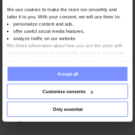
We use cookies to make the store run smoothly and
Instrucciones de uso
tailor it to you. With your consent, we will use them to:
personalize content and ads,
offer useful social media features,
analyze traffic on our website.
Información nutricional
We share information about how you use the store with
our trusted partners in advertising, analytics, and social
media. These partners may combine this data with other
Parámetros
information you have provided to them or that they have
Accept all
collected when you use their services. Do you agree?
Customize consents
Fabricante
Only essential
Preguntas y respuestas