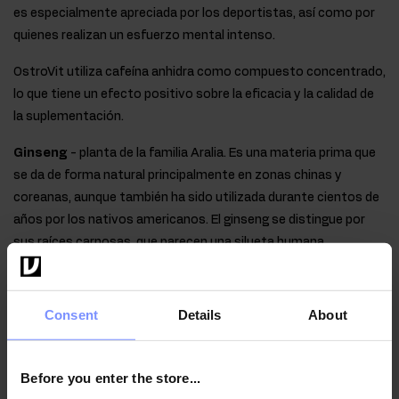
es especialmente apreciada por los deportistas, así como por
quienes realizan un esfuerzo mental intenso.
OstroVit utiliza cafeína anhidra como compuesto concentrado,
lo que tiene un efecto positivo sobre la eficacia y la calidad de
la suplementación.
Ginseng
- planta de la familia Aralia. Es una materia prima que
se da de forma natural principalmente en zonas chinas y
coreanas, aunque también ha sido utilizada durante cientos de
años por los nativos americanos. El ginseng se distingue por
sus raíces carnosas, que parecen una silueta humana.
Curiosamente, para que la planta se utilice m.en. como
ingrediente en suplementos dietéticos, sus raíces necesitan de
5 a 9 años. El ginseng es una planta perenne que contiene más
Consent
Details
About
de 200 sustancias diferentes, de las cuales los ginsenósidos se
consideran el compuesto más importante.
Before you enter the store...