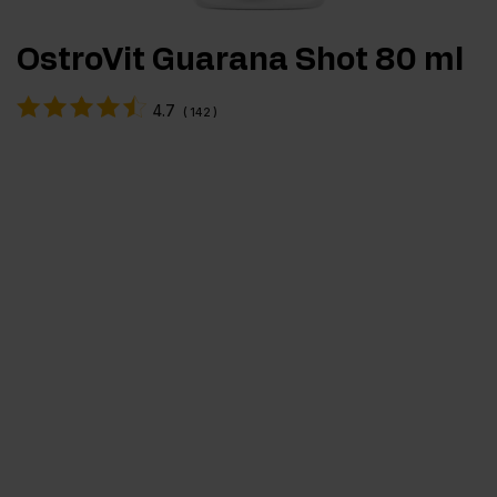
OstroVit Guarana Shot 80 ml
4.7
(
142
)