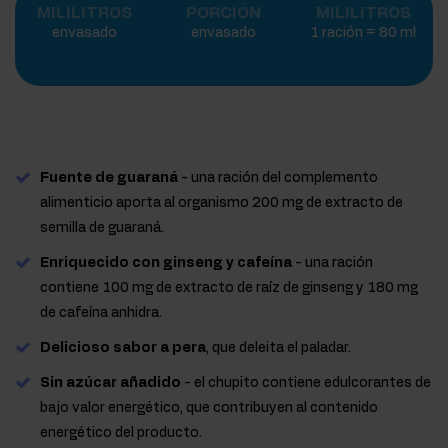
MILILITROS
PORCIÓN
MILILITROS
envasado
envasado
1 ración = 80 ml
Fuente de guaraná
- una ración del complemento
alimenticio aporta al organismo 200 mg de extracto de
semilla de guaraná.
Enriquecido con ginseng y cafeína
- una ración
contiene 100 mg de extracto de raíz de ginseng y 180 mg
de cafeína anhidra.
Delicioso sabor a pera
, que deleita el paladar.
Sin azúcar añadido
- el chupito contiene edulcorantes de
bajo valor energético, que contribuyen al contenido
energético del producto.