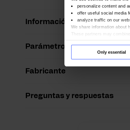
personalize content and a
offer useful social media f
analyze traffic on our webs
Información nutricional
We share information about ho
These partners may combine t
you use their services. Do y
Parámetros
Only essential
Fabricante
Preguntas y respuestas