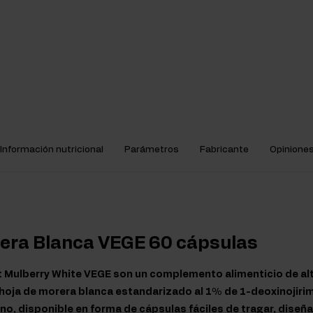
Información nutricional
Parámetros
Fabricante
Opinione
rera Blanca VEGE 60 cápsulas
t Mulberry White VEGE son un complemento alimenticio de alt
hoja de morera blanca estandarizado al 1% de 1-deoxinojirimi
o, disponible en forma de cápsulas fáciles de tragar, diseñ