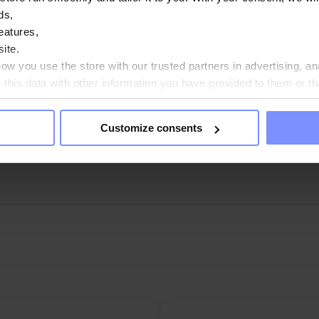
ds,
eatures,
ite.
w you use the store with our trusted partners in advertising, an
his data with other information you have provided to them or th
ou agree?
Customize consents