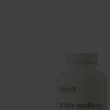
Suplementos para dormir
Supl
Salud
Hidr
Suplementos para veganos