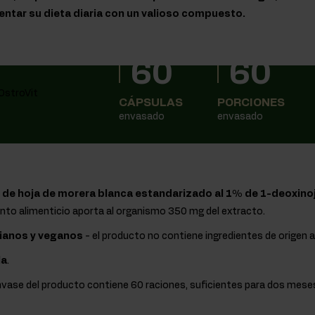
tar su dieta diaria con un valioso compuesto.
60
60
CÁPSULAS
PORCIONES
envasado
envasado
 de hoja de morera blanca estandarizado al 1% de 1-deoxinoji
nto alimenticio aporta al organismo 350 mg del extracto.
ianos y veganos
- el producto no contiene ingredientes de origen a
la
.
envase del producto contiene 60 raciones, suficientes para dos mes