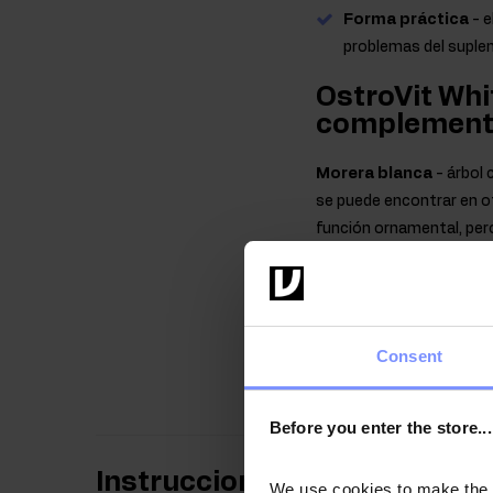
Forma práctica
- e
problemas del suple
OstroVit Whi
complemento 
Morera blanca
- árbol 
se puede encontrar en ot
función ornamental, pero
de la morera - ya que la
blanca es famosa por su 
valiosos: en las hojas d
está estandarizado el ext
Consent
complemento alimentici
Before you enter the store...
Instrucciones de uso
We use cookies to make the st