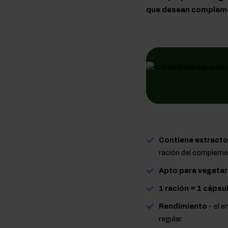
que desean complemen
Contiene extracto
ración del compleme
Apto para vegetar
1 ración = 1 cápsu
Rendimiento
- el 
regular.