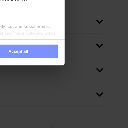
alytics, and social media.
at they have collected when
Accept all