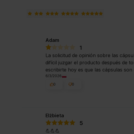
Adam
1
La solicitud de opinión sobre las cáps
difícil juzgar el producto después de
escribirte hoy es que las cápsulas so
6/3/2026
0
0
Elżbieta
5
💪💪💪