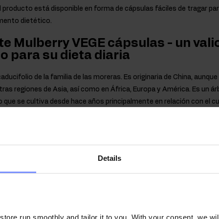
l producto está disponible en forma de cápsulas fáciles de tragar par
mento dietético.
te Mulberry VEGE cápsulas - un vali
para su dieta diaria
caducifolio de la familia de las moreras. Es originaria de China, aunqu
ras regiones de Asia, así como en África, Europa y América. Es un á
 que se cultiva desde hace años principalmente en relación con el c
s hojas de la morera blanca proporcionan alimento a las orugas del i
dulce fruto, son las hojas de la planta las que contienen la mayor ca
e morera blanca se pueden encontrar m.en. 1-deoxinojirimicina (DNJ)
racto vegetal utilizado en OstroVit, lo que tiene un efecto positivo e
Details
o.
ore run smoothly and tailor it to you. With your consent, we wil