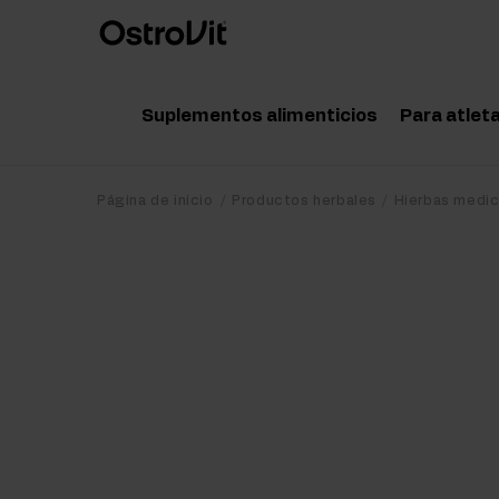
Suplementos alimenticios
Para atlet
Adaptógenos
Acce
Página de inicio
Productos herbales
Hierbas medic
Vitaminas
Amin
Minerales
Pote
Grasas saludables
Crea
Dieta y pérdida de peso
Prot
Detox
Post
Articulaciones y huesos
Pre 