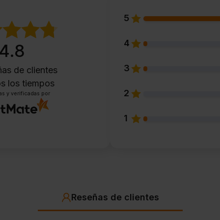
5
4
4.8
3
as de clientes
s los tiempos
2
s y verificadas por
1
Reseñas de clientes