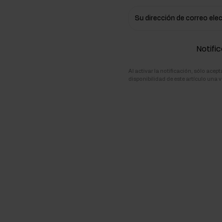
ementos para la masa muscular
Su dirección de correo ele
atos de carbono
Notific
Al activar la notificación, sólo ace
disponibilidad de este artículo una v