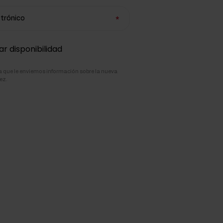
ctrónico
ar disponibilidad
pta que le enviemos información sobre la nueva
ez.