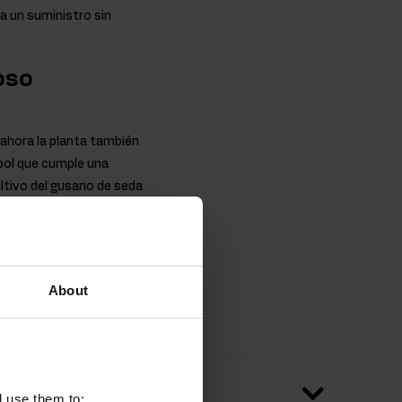
a un suministro sin
oso
e ahora la planta también
rbol que cumple una
ultivo del gusano de seda
nsecto. Aunque la morera
ntidad de ingredientes
, un compuesto en el que
n la calidad del
About
l use them to: