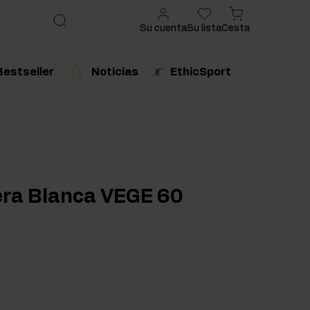
Su cuenta
Su lista
Cesta
Bestseller
Noticias
EthicSport
ado
cto recomendado
Producto recomendado
urales
era Blanca VEGE 60