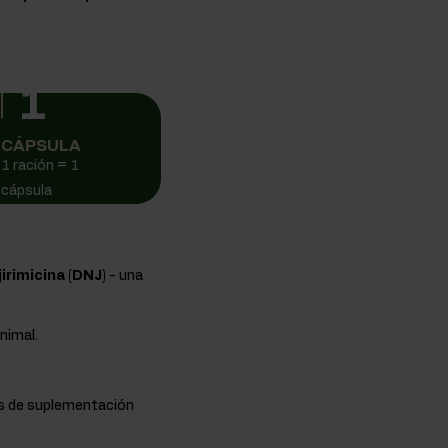
1
CÁPSULA
1 ración = 1
cápsula
rimicina (DNJ)
- una
nimal.
es de suplementación