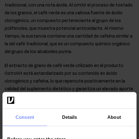
tradicional, con una nota ácida. Al omitir el proceso de tostado
de los granos, el café verde es una valiosa fuente de ácido
clorogénico, un compuesto perteneciente al grupo de los
polifenoles, que muestra potencial antioxidante. Al mismo
tiempo, la sustancia contiene una cantidad de cafeína similar a
la del café tradicional, que es un compuesto químico orgánico
del grupo de los alcaloides purina.
El extracto de grano de café verde utilizado en el producto
OstroVit está estandarizado por su contenido en ácido
clorogénico y cafeína, lo que repercute positivamente en la
calidad del suplemento dietético y garantiza un elevado aporte
de valiosos compuestos en cada porción.
Consent
Details
About
Instrucciones de uso
Before you enter the store...