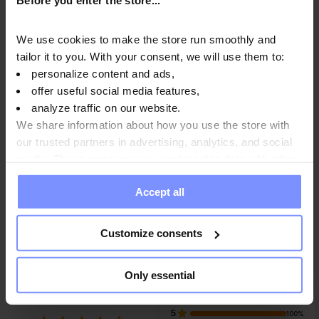
Información nutricional
We use cookies to make the store run smoothly and
tailor it to you. With your consent, we will use them to:
personalize content and ads,
offer useful social media features,
Parámetros
analyze traffic on our website.
We share information about how you use the store with
our trusted partners in advertising, analytics, and social
Fabricante
media. These partners may combine this data with other
information you have provided to them or that they have
Accept all
collected when you use their services. Do you agree?
Preguntas y respuestas
Customize consents
Only essential
5
100%