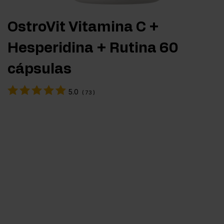
OstroVit Vitamina C +
Hesperidina + Rutina 60
cápsulas
5.0
(
73
)