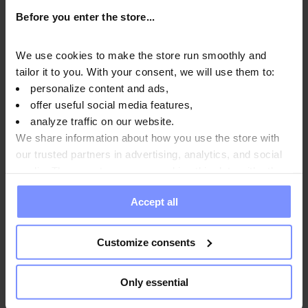
psicológicas normales y a proteger las células del estrés
Before you enter the store...
oxidativo.
We use cookies to make the store run smoothly and
tailor it to you. With your consent, we will use them to:
personalize content and ads,
Instrucciones de uso
offer useful social media features,
analyze traffic on our website.
We share information about how you use the store with
our trusted partners in advertising, analytics, and social
Información nutricional
media. These partners may combine this data with other
information you have provided to them or that they have
Accept all
collected when you use their services. Do you agree?
Parámetros
Customize consents
Fabricante
Only essential