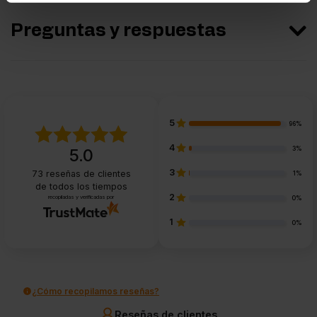
Preguntas y respuestas
5
96%
4
3%
5.0
3
73
reseñas de clientes
1%
de todos los tiempos
2
recopiladas y verificadas por
0%
1
0%
¿Cómo recopilamos reseñas?
Reseñas de clientes