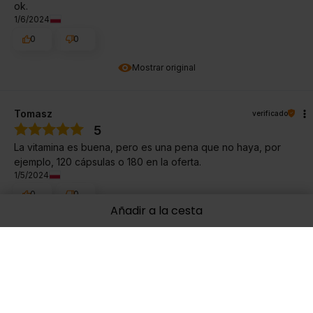
ok.
1/6/2024
0
0
Mostrar original
Tomasz
verificado
5
La vitamina es buena, pero es una pena que no haya, por
ejemplo, 120 cápsulas o 180 en la oferta.
1/5/2024
0
0
Añadir a la cesta
Mostrar original
Ewa
verificado
5
yo recomiendo