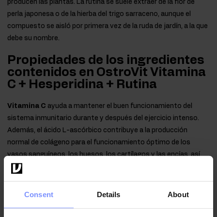
producen las plantas. La rutina se suele extraer de la flor de
perla japonesa o de la hierba del trigo sarraceno, aunque el
compuesto se aisló por primera vez de la ruda de jardín, a la que
debe su nombre.
Propiedades de los ingredientes
contenidos en OstroVit Vitamina
C + Hesperidina + Rutina
Vitamina C
ayuda a mantener el buen funcionamiento del
sistema inmunitario durante y después del ejercicio intenso.
Además, el ácido L-ascórbico contribuye a la producción
normal de colágeno para el funcionamiento óptimo de los
vasos sanguíneos, los huesos, los cartílagos y las encías, así
como de los dientes y la piel. Esta sustancia también
contribuye al mantenimiento del metabolismo energético
normal y al buen funcionamiento del sistema nervioso.
Consent
Details
About
Vitamina C también contribuye a reducir la sensación de fatiga
y cansancio, y además ayuda a mantener las funciones