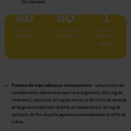
60
60
1
CÁPSULAS
PORCIONES
CÁPSULA
envasado
envasado
1 ración = 1
cápsula
Fuente de tres valiosos compuestos
- una porción del
complemento alimenticio aporta al organismo 900 mg de
vitamina C, así como 60 mg de extracto de fruto de naranja
amarga estandarizado al 60% de hesperidina y 40 mg de
extracto de flor de perla japonesa estandarizado al 95% de
rutina.