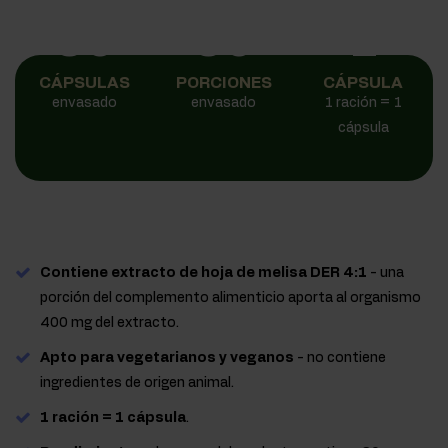
90
90
1
CÁPSULAS
PORCIONES
CÁPSULA
envasado
envasado
1 ración = 1
cápsula
Contiene extracto de hoja de melisa DER 4:1
- una
porción del complemento alimenticio aporta al organismo
400 mg del extracto.
Apto para vegetarianos y veganos
- no contiene
ingredientes de origen animal.
1 ración = 1 cápsula
.