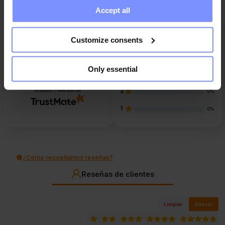
Accept all
collected when you use their services. Do you agree?
5
Customize consents
86%
4
0%
4.7
Only essential
3
14
reseñas de clientes
14%
de todos los tiempos
2
recopiladas y verificadas por
0%
1
0%
¿Cómo recopilamos reseñas?
Reseñas de clientes
Limpiar
Buscar