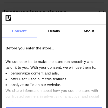
Instrucciones de uso
Consent
Details
About
Información nutricional
Before you enter the store...
Parámetros
We use cookies to make the store run smoothly and
tailor it to you. With your consent, we will use them to:
personalize content and ads,
Fabricante
offer useful social media features,
analyze traffic on our website.
We share information about how you use the store with
Preguntas y respuestas
our trusted partners in advertising, analytics, and social
media. These partners may combine this data with other
information you have provided to them or that they have