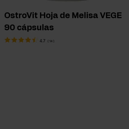
OstroVit Hoja de Melisa VEGE
90 cápsulas
4.7
(
14
)