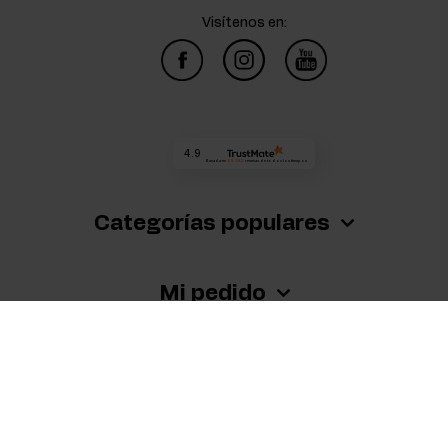
Visítenos en:
4.9
Basada en
68 382
reseñas
de todos los tiempos
Categorías populares
Mi pedido
Mi cuenta
Normativa