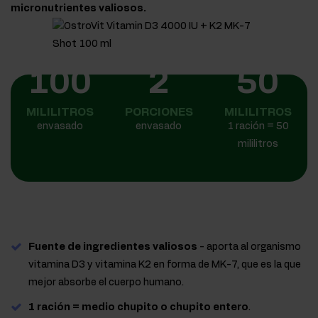
micronutrientes valiosos.
100
2
50
MILILITROS
PORCIONES
MILILITROS
envasado
envasado
1 ración = 50
mililitros
Fuente de ingredientes valiosos
- aporta al organismo
vitamina D3 y vitamina K2 en forma de MK-7, que es la que
mejor absorbe el cuerpo humano.
1 ración = medio chupito o chupito entero
.