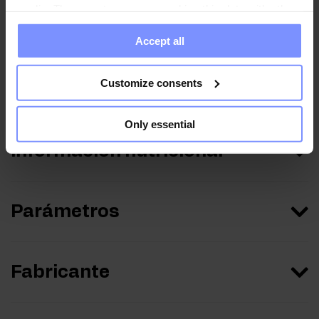
media. These partners may combine this data with other
de metales pesados 16.05.2024
information you have provided to them or that they have
Accept all
collected when you use their services. Do you agree?
Customize consents
Instrucciones de uso
Only essential
Información nutricional
Parámetros
Fabricante