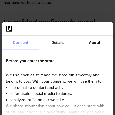
mantener los huesos sanos.
La calidad confirmada por el
laboratorio
Preocupados por la salud de nuestros clientes y para
Consent
Details
About
garantizar y mantener la máxima calidad, todos
nuestros productos son regularmente estudiados en el
laboratorio independiente acreditado.
Before you enter the store...
We use cookies to make the store run smoothly and
tailor it to you. With your consent, we will use them to:
OstroVit Vitamina D3 4000 UI + K2 MK-7 Shot - El análisis
personalize content and ads,
microbiológico 05.10.2024
offer useful social media features,
OstroVit Vitamina D3 4000 UI + K2 MK-7 Shot - El análisis
analyze traffic on our website.
microbiológico 12.10.2024
We share information about how you use the store with
our trusted partners in advertising, analytics, and social
OstroVit Vitamina D3 4000 UI + K2 MK-7 Shot - La prueba