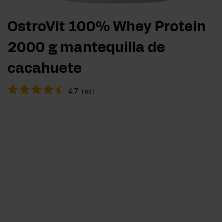
OstroVit 100% Whey Protein
2000 g mantequilla de
cacahuete
4.7
(
86
)