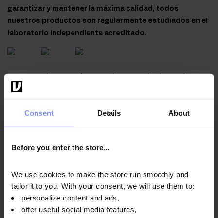
garantizar y mantener la máxima calidad, todos
nuestros productos son regularmente estudiados en el
laboratorio independiente acreditado.
OstroVit 100% Whey Protein - La prueba de metales
pesados 20.04.2026
OstroVit 100% Whey Protein - El análisis microbiológico
Consent
Details
About
20.04.2026
OstroVit 100% Whey Protein - El análisis del nivel de la
Before you enter the store...
proteina en extracto seco 26.02.2026
OstroVit 100% Whey Protein - La prueba de metales
We use cookies to make the store run smoothly and
pesados 24.02.2026
tailor it to you. With your consent, we will use them to:
OstroVit 100% Whey Protein - El análisis microbiológico
personalize content and ads,
01.12.2025
offer useful social media features,