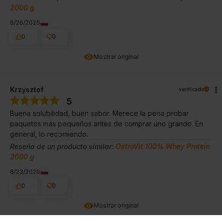
2000 g
6/26/2026
0
0
Mostrar original
Krzysztof
verificado
5
Buena solubilidad, buen sabor. Merece la pena probar
paquetes más pequeños antes de comprar uno grande. En
general, lo recomiendo.
Reseña de un producto similar:
OstroVit 100% Whey Protein
2000 g
6/23/2026
0
0
Mostrar original