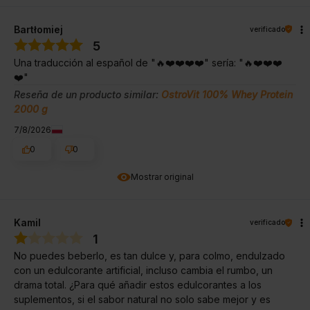
Bartłomiej
verificado
5
Una traducción al español de "🔥❤️❤️❤️❤️" sería: "🔥❤️❤️❤️
❤️"
Reseña de un producto similar:
OstroVit 100% Whey Protein
2000 g
7/8/2026
0
0
Mostrar original
Kamil
verificado
1
No puedes beberlo, es tan dulce y, para colmo, endulzado
con un edulcorante artificial, incluso cambia el rumbo, un
drama total. ¿Para qué añadir estos edulcorantes a los
suplementos, si el sabor natural no solo sabe mejor y es