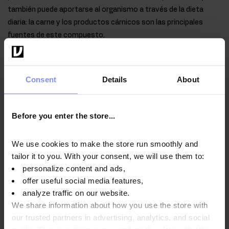
también puede aportarse al organismo a través de la dieta
diaria: la carne y los productos cárnicos son las principales
fuentes de este compuesto.
Consent
Details
About
Instrucciones de uso
Before you enter the store...
Información nutricional
We use cookies to make the store run smoothly and
tailor it to you. With your consent, we will use them to:
personalize content and ads,
Parámetros
offer useful social media features,
analyze traffic on our website.
We share information about how you use the store with
our trusted partners in advertising, analytics, and social
Fabricante