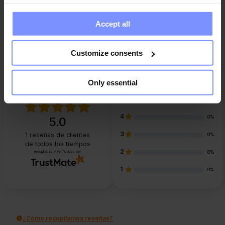
media. These partners may combine this data with other
information you have provided to them or that they have
Accept all
collected when you use their services. Do you agree?
Preguntas y respuestas
Customize consents
Only essential
5
100%
4
0%
5.0
3
1
reseñas de clientes
0%
de todos los tiempos
2
recopiladas y verificadas por
0%
1
0%
¿Cómo recopilamos reseñas?