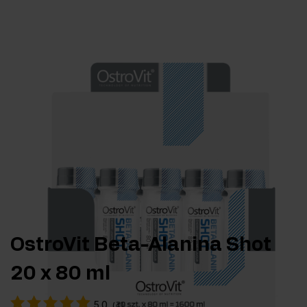
OstroVit Beta-Alanina Shot
20 x 80 ml
5.0
(
1
)