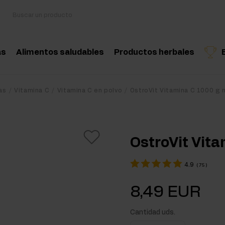
as
Alimentos saludables
Productos herbales
sorios
Cocina y dieta
Hierbas medicinales
Producto recomendado
Producto recomend
Produ
as
Vitamina C
Vitamina C en polvo
OstroVit Vitamina C 1000 g n
oácidos
Snacks saludables
Aceites esenciales nat
nciadores hormonales
Mantequilla de frutos secos
OstroVit Vita
tina
Bebidas
4.9
(
75
)
eína
Productos veganos
8,49 EUR
 Workout
Cantidad uds.
Workout