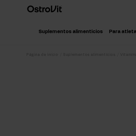
Suplementos alimenticios
Para atlet
Adaptógenos
Acce
Página de inicio
Suplementos alimenticios
Vitamin
Vitaminas
Amin
Minerales
Pote
Grasas saludables
Crea
Dieta y pérdida de peso
Prot
Detox
Post
Articulaciones y huesos
Pre 