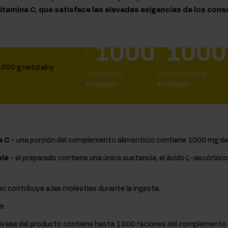
tamina C, que satisface las elevadas exigencias de los con
1000
1000
GRAMOS
PORCIONES
envasado
envasado
a C
- una porción del complemento alimenticio contiene 1000 mg de
le
- el preparado contiene una única sustancia, el ácido L-ascórbico,
 no contribuye a las molestias durante la ingesta.
n
.
envase del producto contiene hasta 1.000 raciones del complemento 