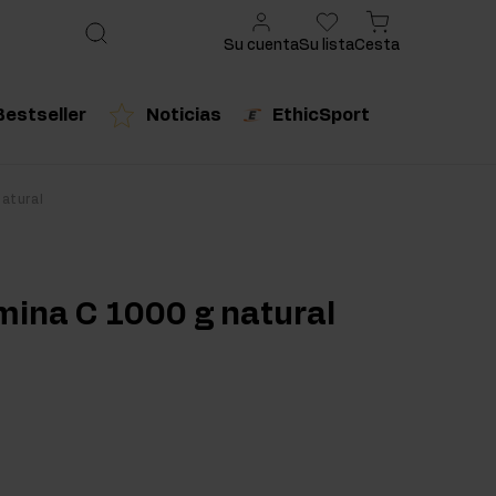
Su cuenta
Su lista
Cesta
Bestseller
Noticias
EthicSport
ado
cto recomendado
Producto recomendado
atural
urales
mina C 1000 g natural