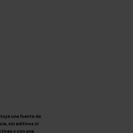
s
ituye una fuente de
a, sin aditivos ni
tivas y con una