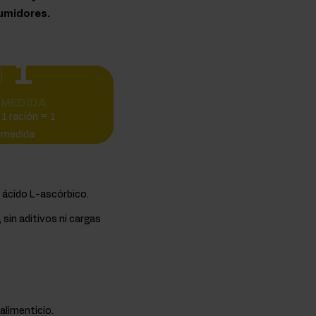
sumidores.
1
MEDIDA
1 ración = 1
medida
 ácido L-ascórbico.
 sin aditivos ni cargas
alimenticio.