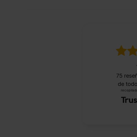
75
reseñ
de todo
recopilada