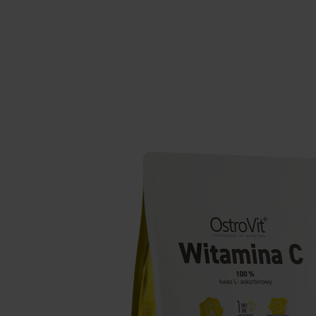
Suplementos para dormir
Supl
Salud
Hidr
Suplementos para veganos