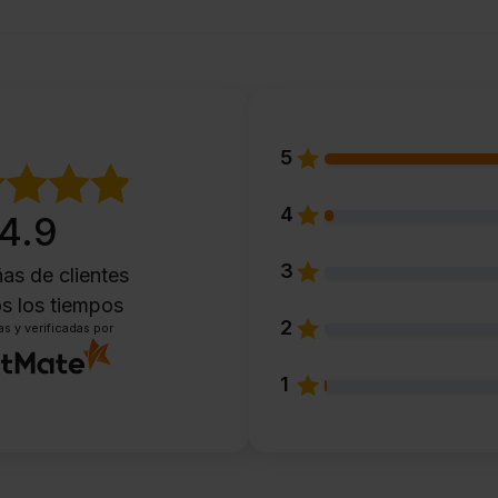
5
4
4.9
3
as de clientes
s los tiempos
2
s y verificadas por
1