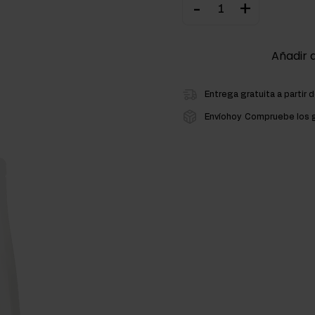
-
+
ementos para la masa muscular
Añadir a
atos de carbono
Entrega gratuita a partir 
Envíohoy
Compruebe los g