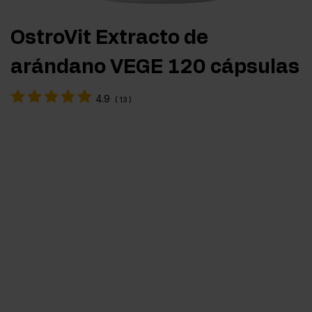
OstroVit Extracto de
arándano VEGE 120 cápsulas
4.9
(
13
)