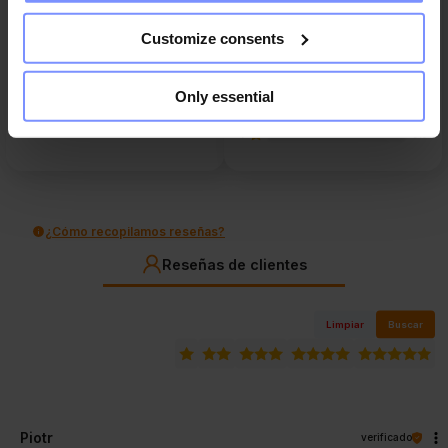
4
8%
4.9
Customize consents
3
13
reseñas de clientes
0%
de todos los tiempos
Only essential
2
recopiladas y verificadas por
0%
1
0%
¿Cómo recopilamos reseñas?
Reseñas de clientes
Limpiar
Buscar
Piotr
verificado