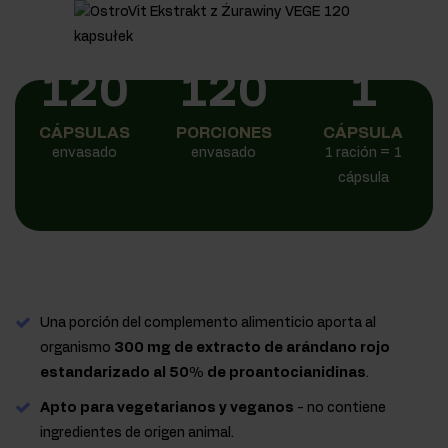
120
120
1
CÁPSULAS
PORCIONES
CÁPSULA
envasado
envasado
1 ración = 1
cápsula
Una porción del complemento alimenticio aporta al
organismo
300 mg de extracto de arándano rojo
estandarizado al 50% de proantocianidinas
.
Apto para vegetarianos y veganos
- no contiene
ingredientes de origen animal.