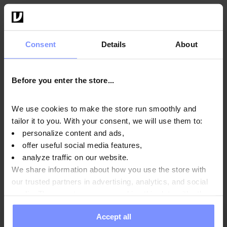
Información nutricional
Consent
Details
About
Parámetros
Before you enter the store...
We use cookies to make the store run smoothly and
Fabricante
tailor it to you. With your consent, we will use them to:
personalize content and ads,
offer useful social media features,
Preguntas y respuestas
analyze traffic on our website.
We share information about how you use the store with
our trusted partners in advertising, analytics, and social
media. These partners may combine this data with other
information you have provided to them or that they have
Accept all
collected when you use their services. Do you agree?
5
92%