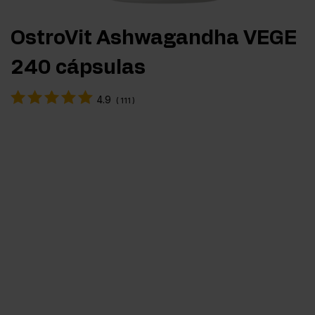
OstroVit Ashwagandha VEGE
240 cápsulas
4.9
(
111
)