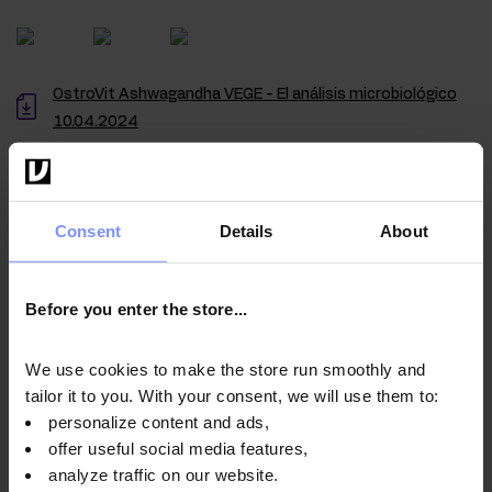
OstroVit Ashwagandha VEGE - El análisis microbiológico
10.04.2024
Consent
Details
About
Instrucciones de uso
Before you enter the store...
Información nutricional
We use cookies to make the store run smoothly and
tailor it to you. With your consent, we will use them to:
Parámetros
personalize content and ads,
offer useful social media features,
analyze traffic on our website.