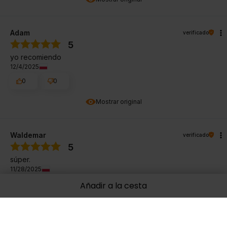
Adam
verificado
5
yo recomiendo
12/4/2025
0
0
Mostrar original
Waldemar
verificado
5
súper.
11/28/2025
0
0
Añadir a la cesta
Mostrar original