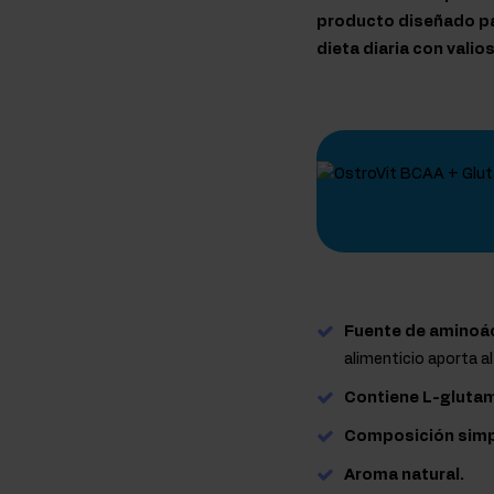
producto diseñado pa
dieta diaria con vali
Fuente de aminoác
alimenticio aporta a
Contiene L-gluta
Composición simp
Aroma natural.