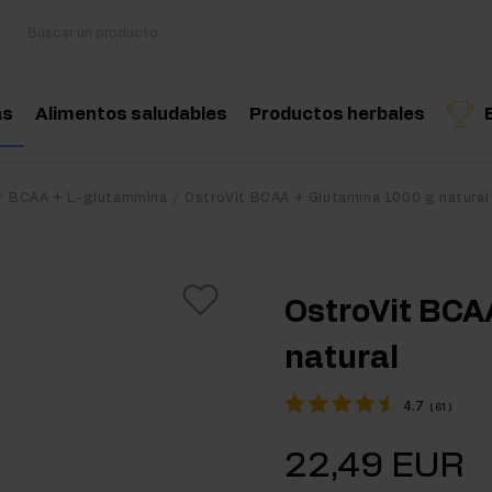
as
Alimentos saludables
Productos herbales
sorios
Cocina y dieta
Hierbas medicinales
Producto recomendado
Producto recomend
Produ
BCAA + L-glutammina
OstroVit BCAA + Glutamina 1000 g natural
oácidos
Snacks saludables
Aceites esenciales nat
nciadores hormonales
Mantequilla de frutos secos
OstroVit BCA
tina
Bebidas
natural
eína
Productos veganos
4.7
(
61
)
 Workout
22,49 EUR
Workout