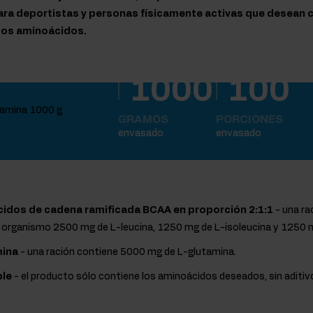
ra deportistas y personas físicamente activas que desean
osos aminoácidos.
1000
100
GRAMOS
PORCIONES
envasado
envasado
idos de cadena ramificada BCAA en proporción 2:1:1
- una r
l organismo 2500 mg de L-leucina, 1250 mg de L-isoleucina y 1250 m
mina
- una ración contiene 5000 mg de L-glutamina.
le
- el producto sólo contiene los aminoácidos deseados, sin aditiv