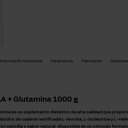
Información nutricional
Parámetros
Fabricante
Opinione
AA + Glutamina 1000 g
mina es un suplemento dietético de alta calidad que proporc
ácidos de cadena ramificada L-leucina, L-isoleucina y L-valin
n sencilla y sabor natural, disponible en un cómodo formato