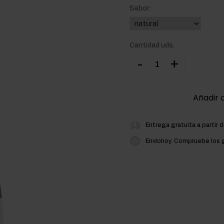
Sabor:
ementos para la masa muscular
atos de carbono
Cantidad uds.
-
+
Añadir a
Entrega gratuita a partir 
Envíohoy
Compruebe los g