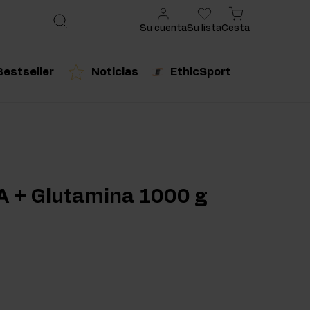
Su cuenta
Su lista
Cesta
Bestseller
Noticias
EthicSport
ado
cto recomendado
Producto recomendado
urales
A + Glutamina 1000 g