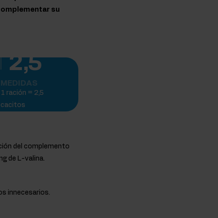
 complementar su
2,5
MEDIDAS
1 ración = 2,5
cacitos
ación del complemento
g de L-valina.
os innecesarios.