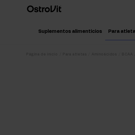
Suplementos alimenticios
Para atlet
Adaptógenos
Acce
Página de inicio
Para atletas
Aminoácidos
BCAA
Vitaminas
Amin
Minerales
Pote
Grasas saludables
Crea
Dieta y pérdida de peso
Prot
Detox
Post
Articulaciones y huesos
Pre 