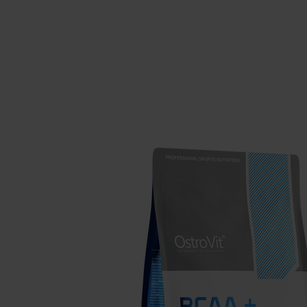
Suplementos para dormir
Supl
Salud
Hidr
Suplementos para veganos