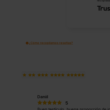
recopilada
¿Cómo recopilamos reseñas?
Daniil
5
Buen testículo, buena proporción de in