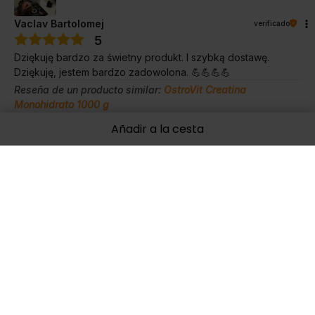
Vaclav Bartolomej
verificado
5
Dziękuję bardzo za świetny produkt. I szybką dostawę.
Dziękuję, jestem bardzo zadowolona. 💪💪💪💪
Reseña de un producto similar:
OstroVit Creatina
Monohidrato 1000 g
7/18/2025
Añadir a la cesta
0
0
Mostrar original
Ma
verificado
5
Si das muestras, eres INCREÍBLE.
Reseña de un producto similar:
OstroVit Creatina