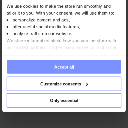
We use cookies to make the store run smoothly and
Instrucciones de uso
tailor it to you. With your consent, we will use them to:
personalize content and ads,
offer useful social media features,
Información nutricional
analyze traffic on our website.
We share information about how you use the store with
our trusted partners in advertising, analytics, and social
media. These partners may combine this data with other
Parámetros
information you have provided to them or that they have
Accept all
collected when you use their services. Do you agree?
Fabricante
Customize consents
Only essential
Preguntas y respuestas