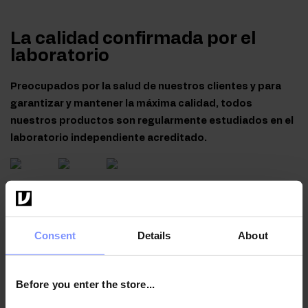
La calidad confirmada por el
laboratorio
Preocupados por la salud de nuestros clientes y para
garantizar y mantener la máxima calidad, todos
nuestros productos son regularmente estudiados en el
laboratorio independiente acreditado.
OstroVit Creatina Monohidrato - El análisis microbiológico
20.07.2026
Consent
Details
About
OstroVit Creatina Monohidrato - La prueba de metales
pesados 17.07.2026
Before you enter the store...