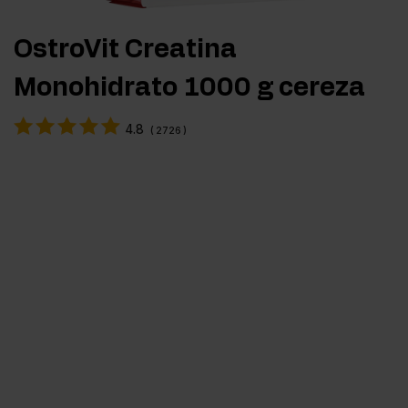
OstroVit Creatina
Monohidrato 1000 g cereza
4.8
(
2726
)