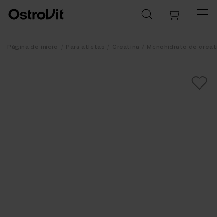
Página de inicio
Para atletas
Creatina
Monohidrato de creat