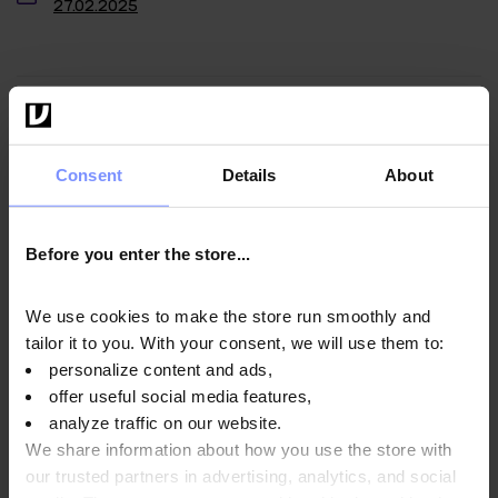
27.02.2025
Instrucciones de uso
Consent
Details
About
Información nutricional
Before you enter the store...
Parámetros
We use cookies to make the store run smoothly and
tailor it to you. With your consent, we will use them to:
personalize content and ads,
offer useful social media features,
Fabricante
analyze traffic on our website.
We share information about how you use the store with
our trusted partners in advertising, analytics, and social