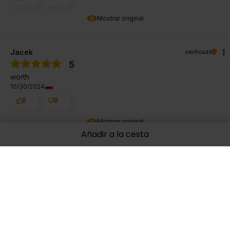
Mostrar original
Jacek
verificado
5
worth
10/30/2024
0
0
Mostrar original
Añadir a la cesta
Agnieszka
verificado
5
Gran calidad, como todo. ¡Genial!
10/30/2024
0
0
Mostrar original