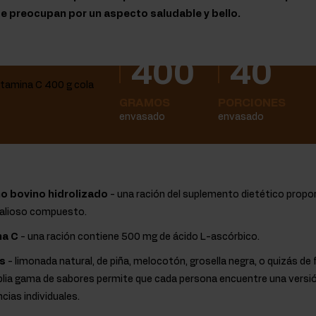
se preocupan por un aspecto saludable y bello.
400
40
GRAMOS
PORCIONES
envasado
envasado
o bovino hidrolizado
- una ración del suplemento dietético propo
valioso compuesto.
na C
- una ración contiene 500 mg de ácido L-ascórbico.
s
- limonada natural, de piña, melocotón, grosella negra, o quizás 
plia gama de sabores permite que cada persona encuentre una versi
cias individuales.