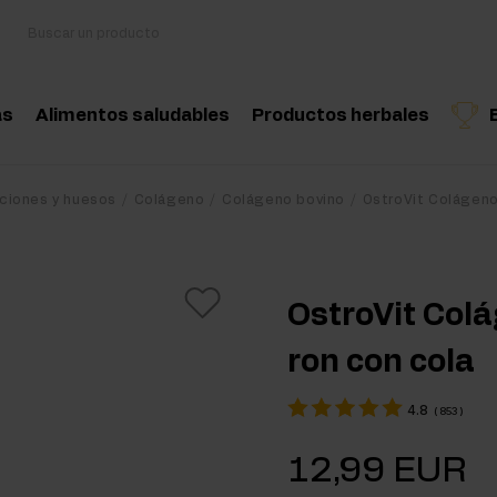
as
Alimentos saludables
Productos herbales
sorios
Cocina y dieta
Hierbas medicinales
Producto recomendado
Producto recomend
Produ
aciones y huesos
Colágeno
Colágeno bovino
OstroVit Colágeno
oácidos
Snacks saludables
Aceites esenciales nat
nciadores hormonales
Mantequilla de frutos secos
OstroVit Col
tina
Bebidas
ron con cola
eína
Productos veganos
4.8
(
853
)
 Workout
12,99 EUR
Workout