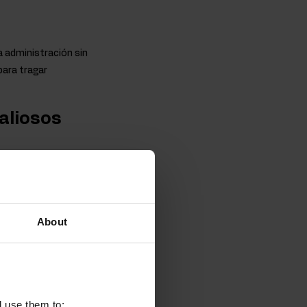
a administración sin
para tragar
valiosos
onente esencial de la
nta aprox. 30% de todas
s sanguíneos, los
edad debido a los
About
o también desde el
isponible en forma de
a biodisponibilidad, lo
 bovino no tiene el olor
l use them to:
ágeno marino.