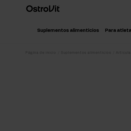
Suplementos alimenticios
Para atlet
Adaptógenos
Acce
Página de inicio
Suplementos alimenticios
Articul
Vitaminas
Amin
Minerales
Pote
Grasas saludables
Crea
Dieta y pérdida de peso
Prot
Detox
Post
Articulaciones y huesos
Pre 