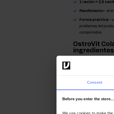
1 ración = 2,5 caci
Rendimiento
- el e
Forma práctica
- u
problemas del produc
comprimidos.
OstroVit Col
ingredientes
Colágeno
es una de las
sustancia intercelular 
las proteínas del cuerpo
músculos, la piel y el ca
Consent
procesos naturales de e
exterior: el colágeno se
Before you enter the store...
suplementos dietéticos. 
que significa que se abs
We use cookies to make the st
característico que a ve