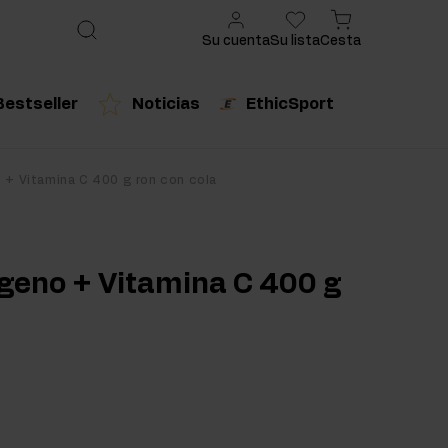
Su cuenta
Su lista
Cesta
Bestseller
Noticias
EthicSport
ado
cto recomendado
Producto recomendado
 + Vitamina C 400 g ron con cola
urales
ágeno + Vitamina C 400 g