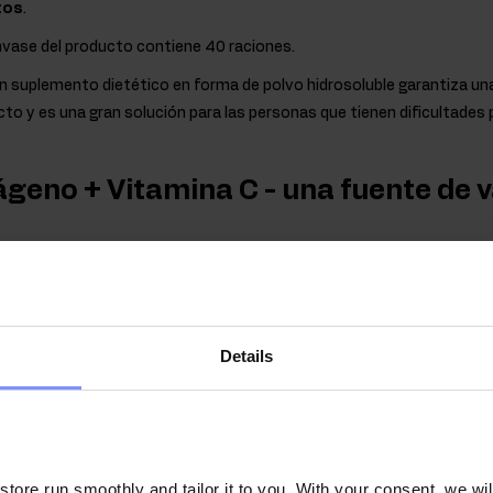
tos
.
nvase del producto contiene 40 raciones.
n suplemento dietético en forma de polvo hidrosoluble garantiza un
to y es una gran solución para las personas que tienen dificultades 
ágeno + Vitamina C - una fuente de 
 principales proteínas de musculación, un polímero natural y un comp
de los organismos animales. Es una proteína estructural que represe
 humano. Pueden encontrarse m.en. en el tejido conjuntivo, los vaso
bello. Dado que el nivel de colágeno en el organismo disminuye con la 
Details
nvejecimiento, merece la pena suministrar al cuerpo este compuest
 encuentra m.en. en huesos o tendones de animales, y también está d
El colágeno bovino utilizado en OstroVit se distingue por su muy buen
orbe fácilmente en el sistema digestivo humano. Además, el colágeno
ore run smoothly and tailor it to you. With your consent, we wil
ces se puede encontrar en los suplementos dietéticos a base de col