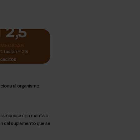
2,5
MEDIDAS
1 ración = 2,5
cacitos
rciona al organismo
de frambuesa con menta o
ón del suplemento que se