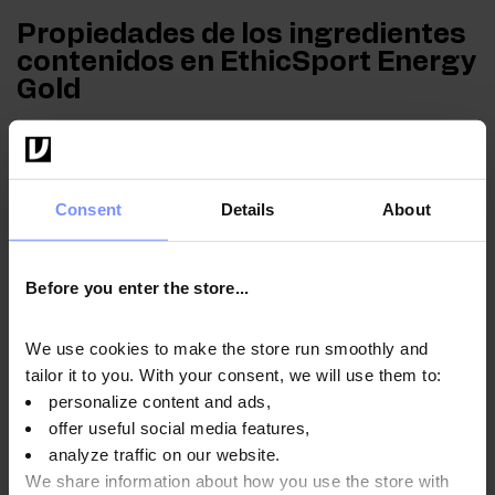
Propiedades de los ingredientes
contenidos en EthicSport Energy
Gold
Los carbohidratos
contribuyen a restablecer el
funcionamiento normal de los músculos (contracción) después
de un esfuerzo físico muy intenso o prolongado que provoca
Consent
Details
About
fatiga muscular y agotamiento de las reservas de glucógeno en
los músculos esqueléticos, y el efecto beneficioso se produce
cuando se consumen carbohidratos de todas las fuentes, con
Before you enter the store...
un consumo total de 4 g por kg de peso corporal, en porciones
tomadas durante las primeras 4 horas después de un esfuerzo
We use cookies to make the store run smoothly and
físico muy intenso o prolongado que provoque fatiga muscular
tailor it to you. With your consent, we will use them to:
y agotamiento de las reservas de glucógeno en los músculos
personalize content and ads,
esqueléticos, y no más tarde de 6 horas después de dicho
offer useful social media features,
esfuerzo.
analyze traffic on our website.
We share information about how you use the store with