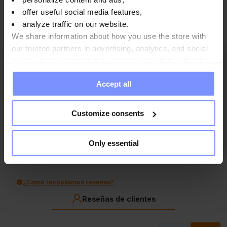
offer useful social media features,
analyze traffic on our website.
We share information about how you use the store with
our trusted partners in advertising, analytics, and social
media. These partners may combine this data with other
5
100%
information you have provided to them or that they have
4
0%
5.0
Accept all
collected when you use their services. Do you agree?
3
3
reseñas de clientes
0%
de todos los tiempos
Customize consents
2
recopiladas y verificadas por
0%
1
0%
Only essential
¿Cómo recopilamos reseñas?
Reseñas de clientes