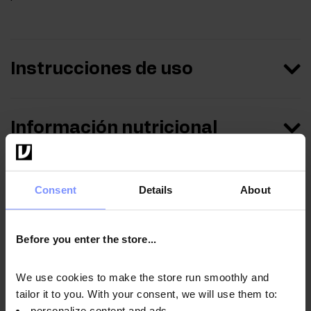
Instrucciones de uso
Información nutricional
Parámetros
Consent
Details
About
Before you enter the store...
Fabricante
We use cookies to make the store run smoothly and
tailor it to you. With your consent, we will use them to:
Preguntas y respuestas
personalize content and ads,