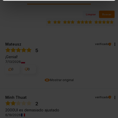
Limpiar
Buscar
Mateusz
verificado
5
¡Genial!
7/13/2026
0
0
Mostrar original
Minh Thuat
verificado
2
2000UI es demasiado ajustado
6/19/2026