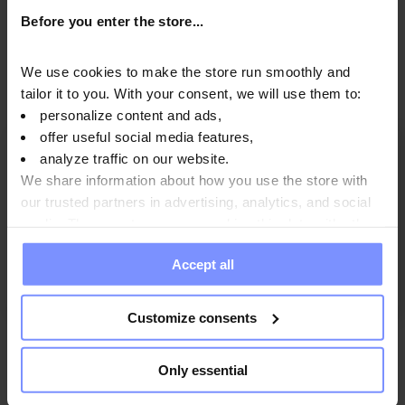
Before you enter the store...
Preguntas y respuestas
We use cookies to make the store run smoothly and
tailor it to you. With your consent, we will use them to:
personalize content and ads,
offer useful social media features,
5
analyze traffic on our website.
67%
We share information about how you use the store with
4
17%
4.3
our trusted partners in advertising, analytics, and social
3
6
reseñas de clientes
0%
media. These partners may combine this data with other
de todos los tiempos
information you have provided to them or that they have
2
recopiladas y verificadas por
17%
Accept all
collected when you use their services. Do you agree?
1
0%
Customize consents
Only essential
¿Cómo recopilamos reseñas?
Reseñas de clientes