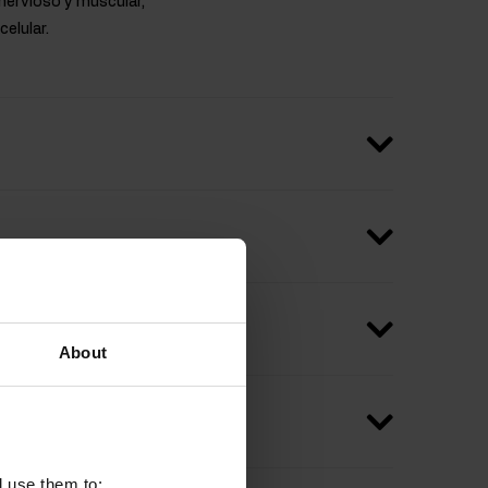
ervioso y muscular,
elular.
About
l use them to: