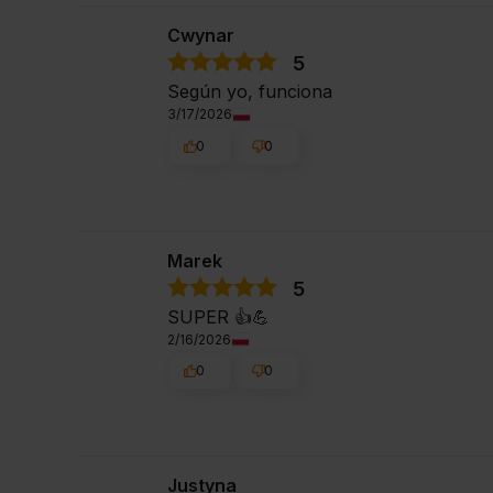
Cwynar
5
Según yo, funciona
3/17/2026
0
0
Marek
5
SUPER 👍️💪
2/16/2026
0
0
Justyna