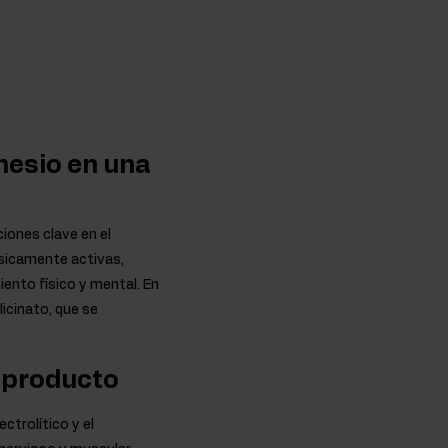
nesio en una
ones clave en el
ísicamente activas,
ento físico y mental. En
icinato, que se
l producto
ectrolítico y el