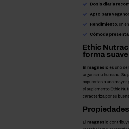
Dosis diaria rec
Apto para veganos
Rendimiento
: un e
Cómoda presentac
Ethic Nutra
forma suave 
El magnesio
es uno de 
organismo humano. Su pr
expuestas a una mayor p
el suplemento Ethic Nut
caracteriza por su buena
Propiedades 
El magnesio
contribuye 