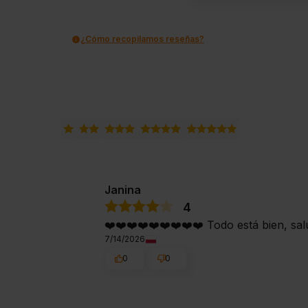
¿Cómo recopilamos reseñas?
Janina
4
❤️❤️❤️❤️❤️❤️❤️❤️❤️ Todo está bien, sa
7/14/2026
0
0