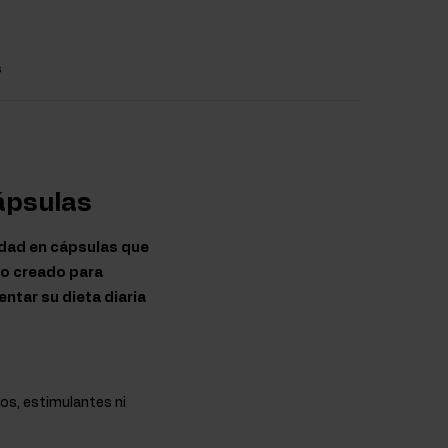
s
ápsulas
idad en cápsulas que
do creado para
tar su dieta diaria
cos, estimulantes ni