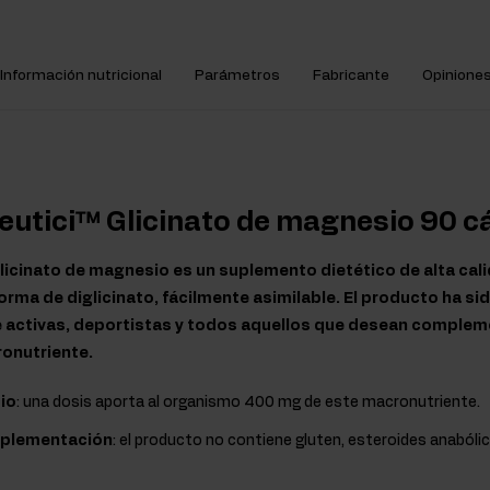
Información nutricional
Parámetros
Fabricante
Opinione
eutici™ Glicinato de magnesio 90 c
licinato de magnesio es un suplemento dietético de alta cal
rma de diglicinato, fácilmente asimilable. El producto ha si
 activas, deportistas y todos aquellos que desean complemen
ronutriente.
io
: una dosis aporta al organismo 400 mg de este macronutriente.
uplementación
: el producto no contiene gluten, esteroides anabóli