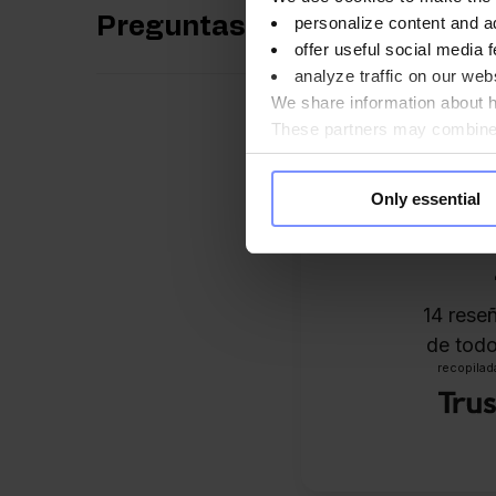
personalize content and a
Preguntas y respuestas
offer useful social media f
analyze traffic on our webs
We share information about ho
These partners may combine t
you use their services. Do y
Only essential
14
reseñ
de todo
recopilada