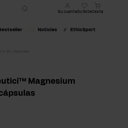
Su cuenta
Su lista
Cesta
Bestseller
Noticias
EthicSport
ado
cto recomendado
Producto recomendado
ate 90 cápsulas
urales
eutici™ Magnesium
 cápsulas