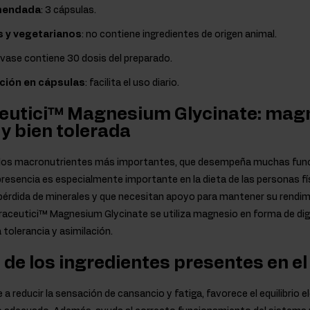
omendada
: 3 cápsulas.
 y vegetarianos
: no contiene ingredientes de origen animal.
nvase contiene 30 dosis del preparado.
ión en cápsulas
: facilita el uso diario.
ceutici™ Magnesium Glycinate: mag
y bien tolerada
los macronutrientes más importantes, que desempeña muchas funci
esencia es especialmente importante en la dieta de las personas f
érdida de minerales y que necesitan apoyo para mantener su rendimi
raceutici™ Magnesium Glycinate se utiliza magnesio en forma de digl
 tolerancia y asimilación.
de los ingredientes presentes en e
a reducir la sensación de cansancio y fatiga, favorece el equilibrio el