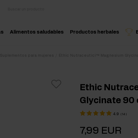
as
Alimentos saludables
Productos herbales
sorios
Cocina y dieta
Hierbas medicinales
Producto recomendado
Producto recomend
Produ
Suplementos para mujeres
Ethic Nutraceutici™ Magnesium Glycin
oácidos
Snacks saludables
Aceites esenciales nat
nciadores hormonales
Mantequilla de frutos secos
Ethic Nutrac
tina
Bebidas
Glycinate 90
eína
Productos veganos
4.9
(
14
)
 Workout
7,99 EUR
Workout