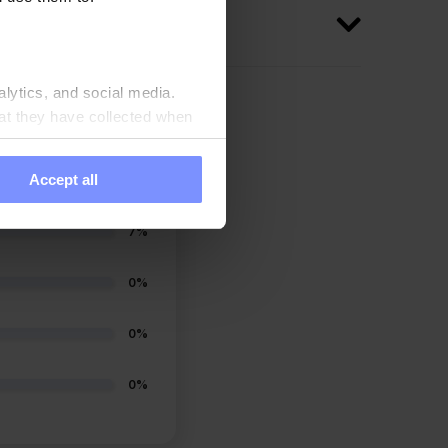
alytics, and social media.
at they have collected when
Accept all
93%
7%
0%
0%
0%