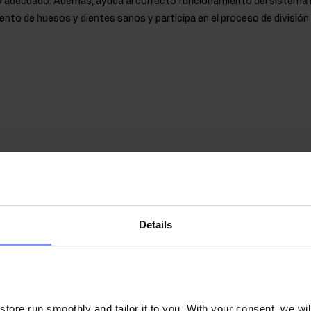
adecuado. Además, ayuda al correcto funcionamiento del sistema n
nto de huesos y dientes sanos y participa en el proceso de división c
Details
ore run smoothly and tailor it to you. With your consent, we wil