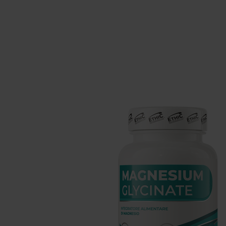
Suplementos para dormir
Supl
Salud
Hidr
Suplementos para veganos