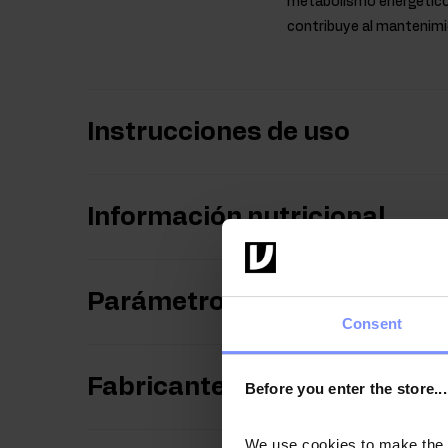
metabolismo energético 
contribuye al mantenimie
Instrucciones de uso
Información nutricional
Parámetros
Consent
Fabricante
Before you enter the store...
We use cookies to make the st