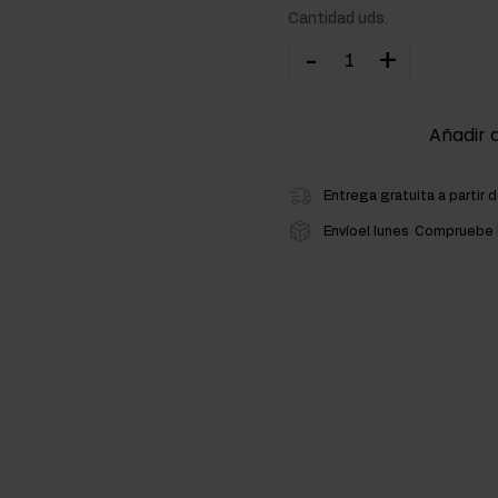
Cantidad uds.
ementos para la masa muscular
-
+
atos de carbono
Añadir a
Entrega gratuita a partir 
Envíoel lunes
Compruebe l