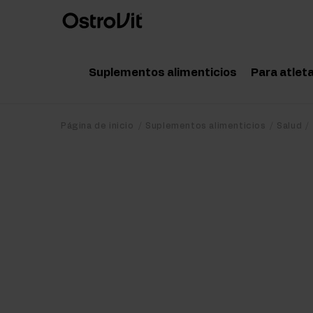
Suplementos alimenticios
Para atlet
Adaptógenos
Acce
Página de inicio
Suplementos alimenticios
Salud
Vitaminas
Amin
Minerales
Pote
Grasas saludables
Crea
Dieta y pérdida de peso
Prot
Detox
Post
Articulaciones y huesos
Pre 