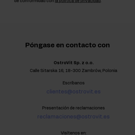
de conformidad con
la política de privacidad
.
Póngase en contacto con
OstroVit Sp. z o.o.
Calle Sitarska 16, 18-300 Zambrów, Polonia
Escríbanos
clientes@ostrovit.es
Presentación de reclamaciones
reclamaciones@ostrovit.es
Visítenos en: