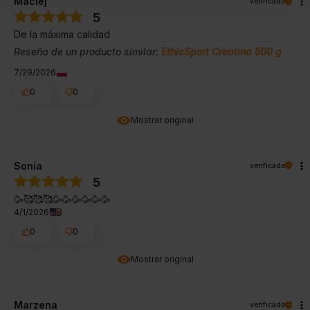
Maciej
verificado
5
De la máxima calidad
Reseña de un producto similar:
EthicSport Creatina 500 g
7/29/2026
0
0
Mostrar original
Sonia
verificado
5
🥳🥰🥰🥰🥳🥳🥳🥳🥳🥳
4/1/2026
0
0
Mostrar original
Marzena
verificado