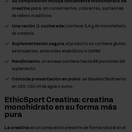
Su composición incluye únicamente monohidrato de
creatina puro
, sin conservantes, colorantes, sustancias
de relleno ni aditivos.
Una ración (1 cucharada)
contiene 3,4 g de monohidrato
de creatina.
Suplementación segura
: el producto no contiene gluten,
estimulantes, esteroides anabólicos ni SARM.
Rendimiento
: un envase contiene hasta 88 porciones del
suplemento.
Cómoda presentación en polvo
: se disuelve fácilmente
en 100-150 ml de agua o zumo.
EthicSport Creatina: creatina
monohidrato en su forma más
pura
La creatina
es un compuesto presente de forma natural en el