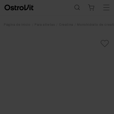
Página de inicio
Para atletas
Creatina
Monohidrato de creat