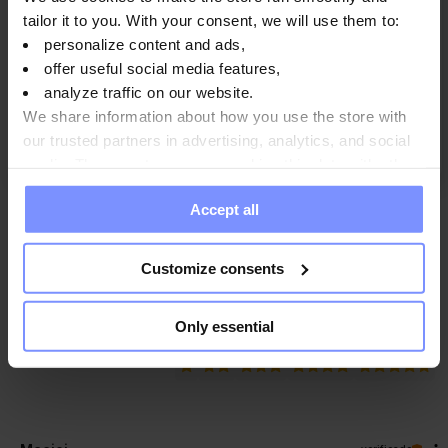
5
100%
tailor it to you. With your consent, we will use them to:
4
personalize content and ads,
0%
5.0
offer useful social media features,
3
7
reseñas de clientes
0%
analyze traffic on our website.
de todos los tiempos
2
recopiladas y verificadas por
0%
We share information about how you use the store with
our trusted partners in advertising, analytics, and social
1
0%
media. These partners may combine this data with other
information you have provided to them or that they have
Accept all
collected when you use their services. Do you agree?
¿Cómo recopilamos reseñas?
Customize consents
Reseñas de clientes
Only essential
Limpiar
Buscar