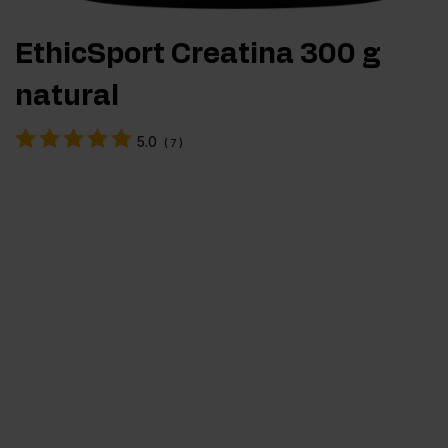
EthicSport Creatina 300 g
natural
5.0
(
7
)