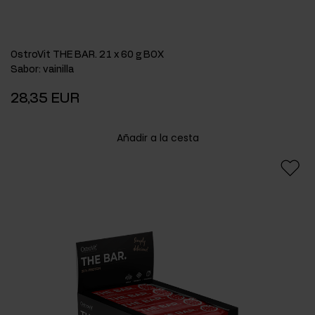
OstroVit THE BAR. 21 x 60 g BOX
Sabor
:
vainilla
28,35 EUR
Añadir a la cesta