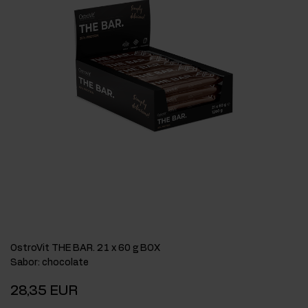
OstroVit THE BAR. 21 x 60 g BOX
Sabor
:
chocolate
28,35 EUR