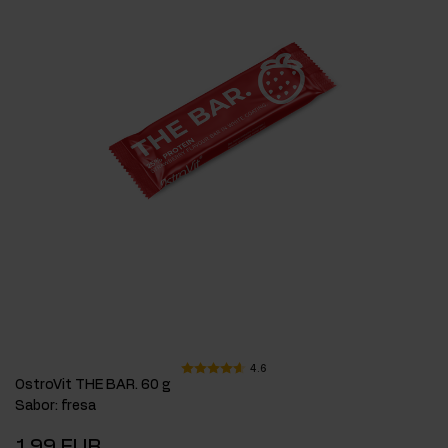
4.6
OstroVit THE BAR. 60 g
Sabor
:
fresa
1,99 EUR