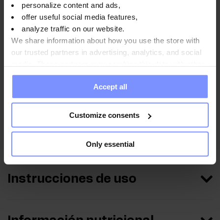
personalize content and ads,
laboratorio
offer useful social media features,
analyze traffic on our website.
Preocupados por la salud de nuestros clientes y para
We share information about how you use the store with
garantizar y mantener la máxima calidad, todos
our trusted partners in advertising, analytics, and social
nuestros productos son regularmente estudiados en el
media. These partners may combine this data with other
laboratorio independiente acreditado.
information you have provided to them or that they have
Accept all
collected when you use their services. Do you agree?
Customize consents
OstroVit Diosmina + Hesperidina + Rutina + Ruscogenina
+ Vitamina C - La prueba de metales pesados 17.12.2025
Only essential
Instrucciones de uso