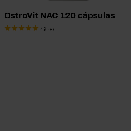
OstroVit NAC 120 cápsulas
4.9
(
9
)