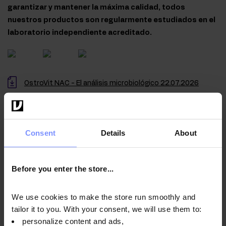
garantizar y mantener la máxima calidad, todos
nuestros productos son regularmente estudiados en el
laboratorio independiente acreditado.
OstroVit NAC - El análisis microbiológico 22.07.2026
OstroVit NAC - La prueba de metales pesados 21.07.2026
Consent
Details
About
Instrucciones de uso
Before you enter the store...
We use cookies to make the store run smoothly and
Información nutricional
tailor it to you. With your consent, we will use them to:
personalize content and ads,