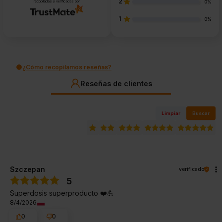
2
recopiladas y verificadas por
0%
1
0%
¿Cómo recopilamos reseñas?
Reseñas de clientes
Limpiar
Buscar
Szczepan
verificado
5
Superdosis superproducto ❤️💪
8/4/2026
0
0